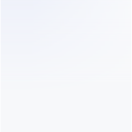
WhatsApp
Nunca compartilhe seu código de verificação 
com ninguém.
Ative a confirmação em duas etapas para 
obter segurança extra.
Sempre saia da sua conta ao usar 
computadores públicos ou compartilhados.
Mantenha o WhatsApp atualizado para evitar 
erros de login.
Use dispositivos confiáveis para evitar acessos 
não autorizados.
Problemas de Login Comuns no 
WhatsApp e Soluções (FAQ)