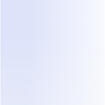
Criar um Link de Conversa do 
WhatsApp Após o Login
Depois de fazer login com sucesso no WhatsApp, 
você pode querer facilitar o contato das pessoas 
com você. Uma das maneiras mais simples de 
fazer isso é criar um 
link wa.me
, também 
conhecido como link de conversa do WhatsApp.
Um link wa.me permite que clientes, potenciais 
compradores ou membros da comunidade iniciem 
uma conversa com você instantaneamente, sem 
precisar salvar seu número de telefone primeiro. 
Isso é especialmente útil para: