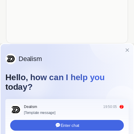
O WhatsApp é um dos aplicativos de mensagens 
mais populares do mundo, conectando milhões de 
usuários todos os dias. Seja para conversas 
pessoais ou de negócios, saber como fazer login 
no WhatsApp de forma rápida e segura é 
essencial. Este guia mostrará como fazer login no 
celular, na web e no computador, incluindo dicas 
para resolver problemas comuns de login.
Como Fazer Login no WhatsApp