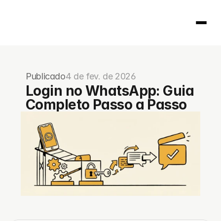
Página inicial
Publicado
4 de fev. de 2026
404
Login no WhatsApp: Guia 
Completo Passo a Passo