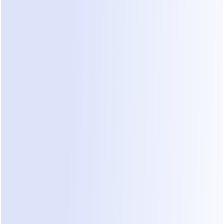
Como Fazer Login no WhatsApp Web
O WhatsApp Web permite que você acesse suas 
mensagens em um computador:
Abra o link
 https://web.whatsapp.com
 no seu 
navegador.
No seu celular, toque em 
Configurações → 
Aparelhos conectados → Conectar um 
aparelho
.
Escaneie o código QR exibido na tela do 
navegador.
Suas mensagens do WhatsApp aparecerão 
instantaneamente no seu computador.
Ideal para trabalhar no PC enquanto mantém-se 