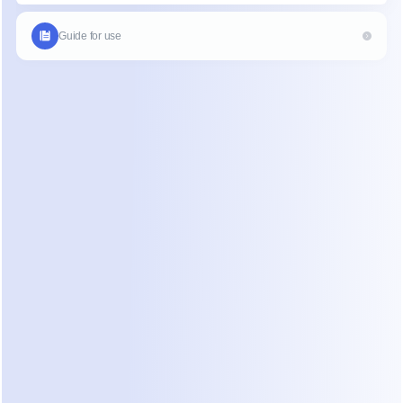
Como Fazer Login no WhatsApp pelo 
Aplicativo de Celular
Baixe o WhatsApp na App Store (iPhone) ou na 
Google Play Store (Android).
Abra o aplicativo e toque em Concordar e 
Continuar.
Insira seu número de telefone e confirme-o com 
o código recebido por SMS.
Configure seu perfil e comece a enviar 
mensagens.
Dica: Certifique-se de ter uma conexão estável 
com a internet durante a verificação para evitar 
atrasos.