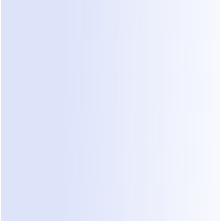
conectado.
Como Fazer Login no WhatsApp para 
Computador (Desktop)
O aplicativo para computador oferece uma 
experiência dedicada do WhatsApp:
Baixe o WhatsApp Desktop para Windows ou 
Mac no site oficial.
Abra o aplicativo e escaneie o código QR 
usando o seu celular.
Acesse suas conversas e arquivos de mídia sem 
precisar abrir o navegador.
Dica: Mantenha seu celular conectado à internet 
para garantir a sincronização.