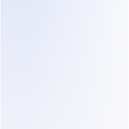
Sites de empresas e landing pages
Biografias de redes sociais
Assinaturas de e-mail
Campanhas de marketing
Canais de atendimento ao cliente
Se você é novo no assunto, confira nosso guia 
detalhado sobre o 
Tutorial de Link WA.me: 
Como Criar um Link do WhatsApp (Guia Passo 
a Passo)
, onde explicamos a formatação de 
números de telefone, mensagens 
preestabelecidas e as melhores práticas para 
compartilhar links.
Dicas para um Login Seguro no 