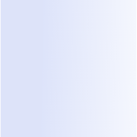
Automação
Como você sabe que é hora de parar de fazer isso 
sozinho? Procure esses sintomas na sua rotina 
diária:
Alto Volume, Baixa Qualidade:
 Você recebe 
dez consultas por dia, mas apenas uma se 
encaixa na sua empresa.
Canais Fragmentados:
 Você está 
constantemente trocando entre DMs do 
Instagram e WhatsApp Business.
Perguntas Repetitivas:
 Você se pega 
digitando "Qual é o seu orçamento 
aproximado?" cinco vezes por dia.