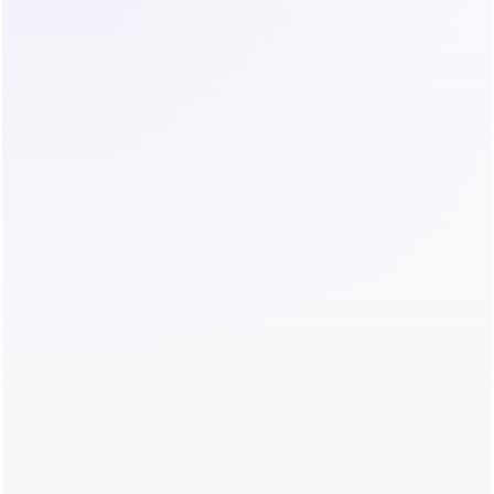
de projeto?
Cronograma:
 Eles estão procurando começar 
agora ou em dois anos?
2. Conecte Seus Canais
Seus leads não estão apenas no seu site. Eles 
estão nas redes sociais. Você precisa de uma 
ferramenta que se integre com WhatsApp e 
Instagram. Isso garante que, não importa onde o 
lead comece, ele passe pelo mesmo processo de 
triagem. Centralizar isso em uma 
caixa de entrada 
compartilhada do WhatsApp
 evita que 
mensagens se percam em suas notificações 
pessoais.
3. Implemente um Agente 