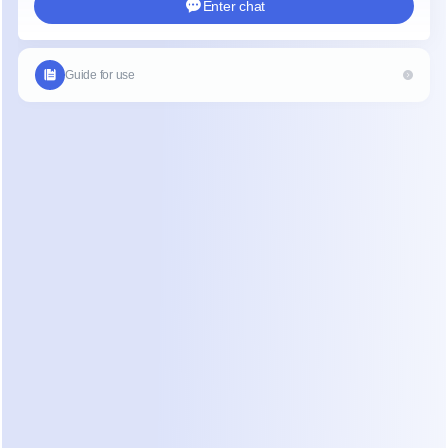
triagem.
Por que a Triagem Manual de 
Leads Falha em Pequenas 
Empresas
Os problemas da triagem manual de leads 
geralmente decorrem da natureza da indústria de 
renovação. Cada projeto é personalizado. Você 
não pode simplesmente colocar um botão de 
"Comprar Agora" em uma reforma completa da 
casa. Como o trabalho é complexo, os clientes 
enviam mensagens longas e vagas.
Se você usar um formulário de contato padrão, as 
pessoas muitas vezes o ignoram. Elas preferem a 