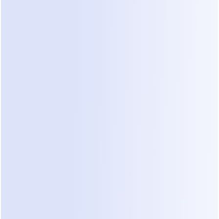
facilidade do WhatsApp ou Instagram. No 
entanto, gerenciar esses canais manualmente é 
impossível quando você está gerenciando uma 
equipe. Você perde leads ou responde tarde 
demais. Quando você pergunta sobre o 
orçamento, eles já enviaram uma mensagem para 
outro contratado. Isso cria um gargalo onde você 
é a única pessoa que pode qualificar um lead, 
mas não tem tempo para fazê-lo.
O Problema com a Extração de 
Consultas Não Estruturadas
A maioria das ferramentas de automação falha 
porque são muito rígidas. Um chatbot padrão 
pergunta "Opção A ou Opção B". Um cliente de 