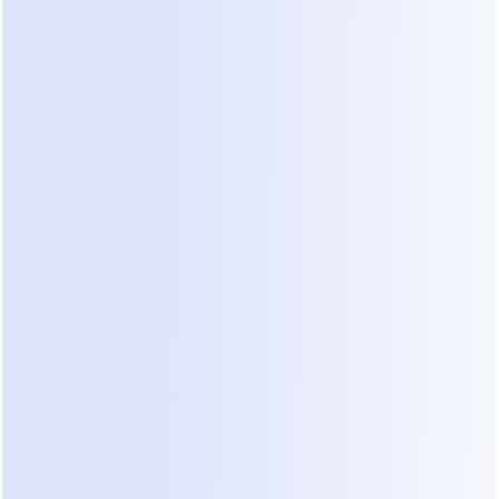
Vazamento de Leads:
 Você encontra uma 
mensagem de três dias atrás que esqueceu de 
responder.
Gaps de Informação:
 Você chega a uma visita 
no local e percebe que o cliente nunca 
mencionou que queria adicionar um segundo 
andar.
Se isso soa familiar, você está experienciando as 
dores comuns da gestão de leads na construção. 
Você precisa de um sistema que atue como um 
guardião digital. Ele deve receber o lead, fazer as 
perguntas difíceis sobre dinheiro e timing, e 
apenas alertá-lo se o lead for "qualificado."
Como a IA Muda o Fluxo de 