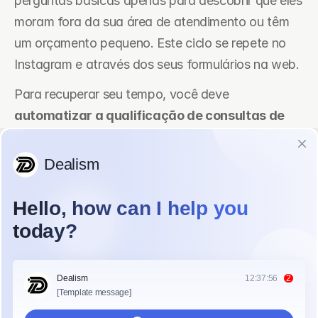
perguntas básicas apenas para descobrir que eles 
moram fora da sua área de atendimento ou têm 
um orçamento pequeno. Este ciclo se repete no 
Instagram e através dos seus formulários na web.
Para recuperar seu tempo, você deve 
automatizar a qualificação de consultas de 
renovação
. Ferramentas modernas de 
automação agora podem lidar com a conversa 
desorganizada e não estruturada de um lead de 
renovação. Elas fazem mais do que apenas enviar 
uma mensagem de "Eu ligarei mais tarde". Na 
verdade, elas podem extrair o escopo do projeto e 
filtrar pessoas que não estão seriamente 
interessadas. Isso permite que você se concentre 
na construção enquanto a tecnologia cuida da 