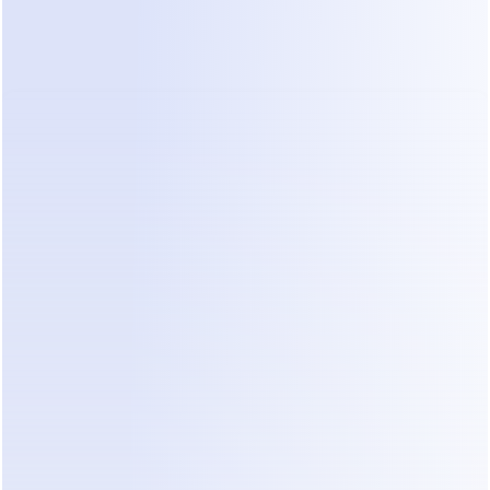
Trabalho de Qualificação
O objetivo do 
software de qualificação de leads 
automatizado
 é transformar um parágrafo de 
texto em uma planilha de dados estruturados. 
Quando um lead diz: "Quero reformar meu 
banheiro até o Natal e tenho 20 mil", o sistema 
deve rotular isso como:
Tipo de Projeto:
 Banheiro
Cronograma:
 Menos de 3 meses
Orçamento:
 R$ 20.000
Status:
 Alta Intenção
Dealism é uma ferramenta que ajuda com esse 
processo. Ela não age como um menu robótico. 