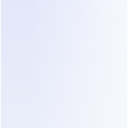
Em vez disso, conversa com o cliente como um 
gerente de projeto faria. Entende a "vibe" da 
conversa. Se um cliente está hesitante quanto ao 
orçamento, a IA pode explicar por que uma faixa 
é necessária antes da visita no local.
"A parte mais difícil do meu dia não foi o trabalho 
de construção. Foram as três horas gastas todas 
as noites respondendo a pessoas que de qualquer 
forma não podiam pagar nossos serviços. A 
automação me deu minhas noites de volta." — 
Contratante Residencial Anônimo
Plano de Ação: 4 Passos para 
Automatizar Sua Triagem