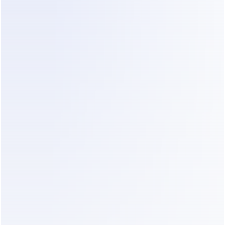
Você não precisa de um diploma em ciência da 
computação para configurar isso. Siga este plano 
para começar a 
qualificar leads de renovação
automaticamente.
1. Identifique Seus Dados 
"Imprescindíveis"
Decida o que faz um lead valer seu tempo. Para a 
maioria das empresas de renovação, isso é:
Localização:
 Eles estão nos seus códigos 
postais de atendimento?
Tipo de Projeto:
 Você faz o que eles precisam 
(por exemplo, cozinhas vs. decks)?
Orçamento:
 Eles atendem à sua taxa mínima 