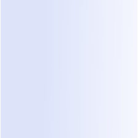
renovação não fala assim. Eles dizem: "Eu tenho 
um bungalow dos anos 1920 e quero abrir a 
parede entre a cozinha e a sala de estar."
Ferramentas tradicionais não conseguem 
entender que "abrir uma parede" implica trabalho 
estrutural e uma faixa orçamentária específica. 
Sem a capacidade de interpretar a linguagem 
natural, você acaba com uma caixa de entrada 
bagunçada. Você ainda precisa ler cada palavra 
para encontrar o ouro. É por isso que muitos 
proprietários desistem da automação e voltam a 
enviar mensagens manualmente.
Sinais de que Seu Processo de 
Qualificação Precisa de 