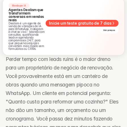
Movido por IA
Agentes Dealism que 
transformam 
conversas em vendas 
reais
Inicie um teste gratuito de 7 dias
Dealism é um agente de 
venda de vibrações de IA 
para WhatsApp, Instagram 
Ver preços
e chat ao vivo - lidando com 
consultas, qualificando 
leads e agendando 
compromissos 24/7, para 
que pequenas equipes 
convertem mais rápido sem 
formulários ou CRMs.
Perder tempo com leads ruins é o maior dreno 
para um proprietário de negócio de renovação. 
Você provavelmente está em um canteiro de 
obras quando uma mensagem pipoca no 
WhatsApp. Um cliente em potencial pergunta: 
"Quanto custa para reformar uma cozinha?" Eles 
não dão um tamanho, um orçamento ou um 
cronograma. Você passa dez minutos fazendo 