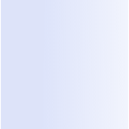
O trabalho precisava ser reagendado
Cada visita falhada ou atrasada 
custava tempo, dinheiro e a confiança 
do cliente.
A equipe tentou corrigir isso 
manualmente fazendo perguntas 
adicionais e verificando detalhes, mas à 
medida que o volume de consultas 
aumentava, isso se tornava impossível 
de escalar.