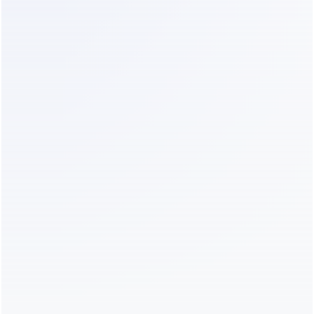
Nem toda consulta era um trabalho real.
O Dealism filtrou:
Solicitações incompletas ou irrelevantes
Conversas de baixa intenção
Mensagens semelhantes a spam
Apenas trabalhos qualificados e prontos 
para execução foram encaminhados, 