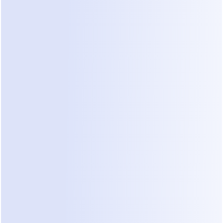
O negócio precisava de uma maneira de 
fazer as conversas realizarem o 
trabalho
, em vez de transformar cada 
chat em outra tarefa manual.
Piloto Automático para
conversas com
clientes
Dealism responde instantaneamente, faz as
perguntas de acompanhamento certas, qualifica
a intenção e passa o atendimento apenas
quando necessário — sem configuração de
CRM.
Comece um Teste Gratuito de 7 Dias