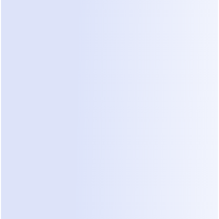
Embora as informações existissem, 
raramente estavam completas.
Os técnicos frequentemente chegavam 
ao local apenas para perceber:
Os móveis não correspondiam à 
descrição
As ferramentas necessárias estavam 
faltando
As medições estavam incorretas