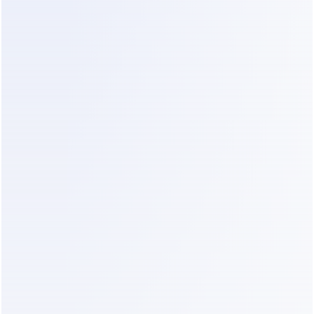
Os clientes não sentiram que estavam 
preenchendo um formulário.
 Eles estavam simplesmente conversando—
enquanto o sistema assegurava 
silenciosamente que nada crítico fosse 
perdido.
Uma vez que todas as informações 
necessárias foram coletadas, o Dealism 
estruturou automaticamente a conversa em 
uma 
ordem de trabalho clara e 
executável
.
Reduzindo Ruídos e Focando 
em Trabalhos Reais