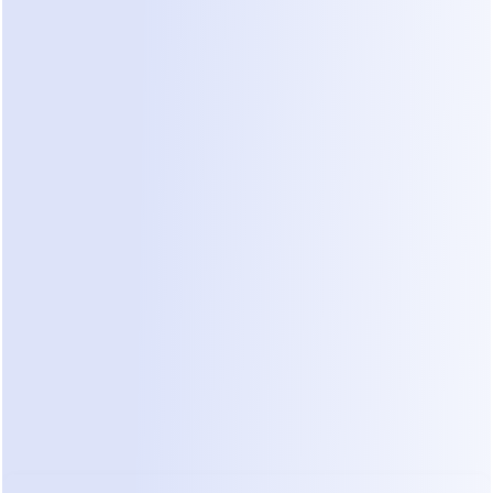
Agente Dealism
Piloto Automático
Piloto automático ativo
Oi, isso está disponível? Qual é o preço?
Qual é o seu cronograma e faixa de
orçamento?
Preciso disso esta semana. Em torno de
$200.
O agente mantém a conversa em andamento
enquanto você está offline.
A Solução Dealism
Em vez de tratar o WhatsApp como um 
canal de suporte, a empresa adotou 
Dealism
 para tratar 
o chat como um 
fluxo 