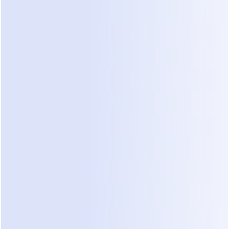
A Empresa
A empresa é um 
serviço de instalação 
de móveis
 que realiza instalações no 
local para clientes residenciais e 
comerciais.
 Os clientes geralmente entram em 
contato pelo WhatsApp, enviando fotos 
de móveis, medições aproximadas, 
endereços e breves descrições do que 
precisam instalar.
WhatsApp
 é conveniente—mas também 
se tornou a fonte de problemas 