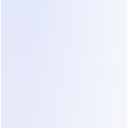
de ponta a ponta.
“Em vez de tratar o WhatsApp como um 
canal de suporte, a empresa adotou 
Dealism
 para tratar o chat como um fluxo 
de trabalho de coleta de empregos.” 
WhatsApp como o 
canal primário de coleta 
de empregos
Transformando Conversas em Pedidos 
de Trabalho
Quando um cliente entrou em contato pelo 
WhatsApp, o Dealism:
Interpretação de mensagens, fotos e 