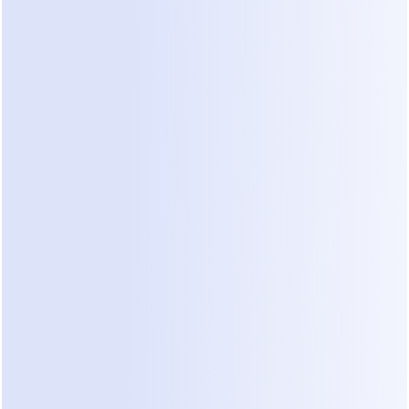
O verdadeiro problema não era a 
mensagem—era a 
falta de tomada de 
decisões estruturadas dentro do 
chat
.
Por que as abordagens 
tradicionais falharam
Os formulários foram ignorados.
 A coleta manual era lenta.
 A equipe passava horas repetindo as 
mesmas perguntas.
O chat parecia rápido—mas a execução 
era caótica.