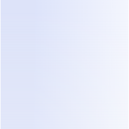
de trabalho para coleta de empregos
.
O Agente de IA do Dealism foi configurado 
com:
Contexto do serviço de instalação
Especificações de trabalho necessárias
Metas de execução claras
A partir daí, o Agente gerenciou conversas 