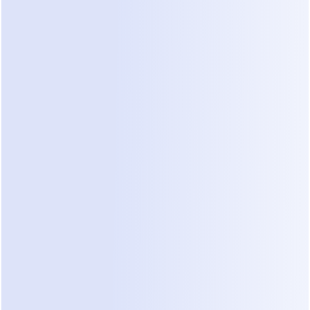
operacionais.
O Problema
A maioria dos trabalhos começava com 
mensagens como:
“Você pode instalar isso?”
Uma foto sem medições
Um endereço sem detalhes de acesso