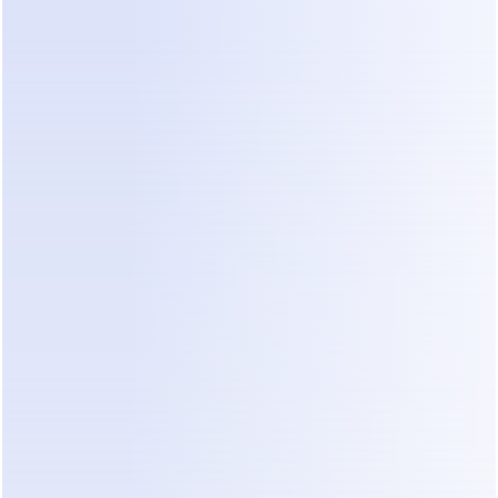
melhora. As conversas permanecem 
ativas, no entanto, nada significativo é 
confirmado—semelhante às limitações 
destacadas em 
dealismo vs chatbots 
genéricos
.
Entradas Estruturadas Quebram 
o Fluxo da Conversa
Quando as respostas não conseguem 
criar clareza, muitas equipes introduzem 
formulários ou etapas de entrada 
rígidas. Essa abordagem assume que os 
usuários estão preparados para pausar 
a conversa e organizar suas 
necessidades.