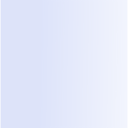
O Problema Central
A questão não são aplicativos de 
mensagens ou comportamento do 
cliente.
 É que as conversas nunca convergem 
em um único resultado confirmado.
Sem confirmação, as conversas 
permanecem conversas. Elas nunca se 
tornam trabalho—um problema 
intimamente ligado a lacunas abordadas 
em 
qualificação de leads automatizada 
para renovações
.
Por que a Automação 