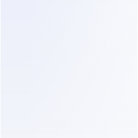
Em vez de simplificar as operações, a 
automação adiciona mais uma camada 
de complexidade—sem resolver o 
problema subjacente da confirmação.
A Mudança: Tratar o Chat 
como a Camada de Execução
O verdadeiro avanço vem de mudar o 
papel do chat em si. As conversas não 
são meros registros da intenção do 
cliente; elas são onde as decisões 
devem ser tomadas.
Quando o julgamento acontece 
enquanto a conversa ainda está ativa—
antes da transferência, antes do CRM, 