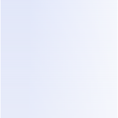
Em interações baseadas em chat, isso 
raramente funciona:
O contexto é perdido quando os 
usuários saem do fluxo da conversa.
A taxa de desistência aumenta, 
especialmente em dispositivos 
móveis.
Os pedidos muitas vezes retornam 
incompletos, forçando as equipes a 
recomeçar.