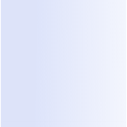
Bots baseados em regras e respostas 
automáticas são projetados para 
responder perguntas, não para 
determinar se um pedido está realmente 
pronto para ser executado.
Eles reagem a palavras-chave sem 
confirmar se o problema está 
claramente definido.
Eles avançam as conversas sem 
verificar o endereço ou o 
cronograma.
Como resultado, as respostas se tornam 
mais rápidas, mas a clareza não 