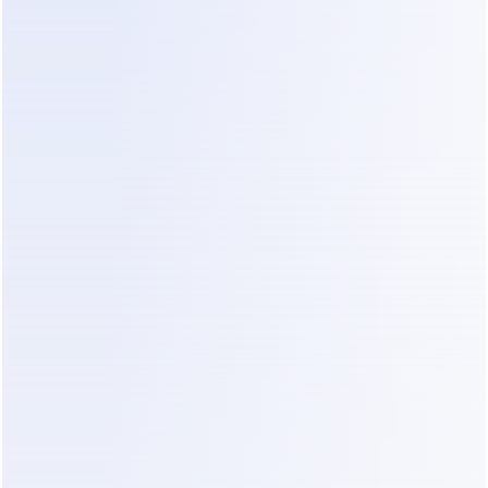
Em vez de completar o pedido, a 
estrutura o interrompe.
Mais Regras Aumentam a 
Complexidade em vez de 
Reduzi-la
À medida que a automação se expande, 
cada exceção requer uma nova regra. 
Com o tempo, os sistemas se tornam 
rígidos e frágeis, lutando para se 
adaptar a como as pessoas se 
comunicam naturalmente.