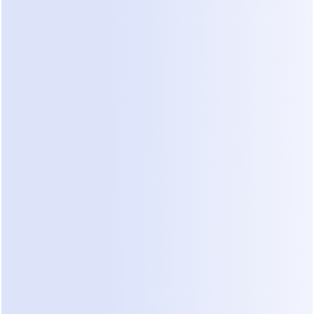
vezes carece da certeza necessária 
para executar o trabalho—
especialmente sem abordagens 
estruturadas como 
automação de 
qualificação de leads de construção
.
Despacho Depende de 
Inferência, Não Confirmação
Como os pedidos nunca são totalmente 
confirmados, o despacho se torna um 
exercício de interpretação.
Os funcionários devem inferir:
O que exatamente precisa ser feito