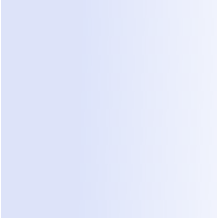
trabalho operacionais. Eles explicam 
situações. Eles descrevem sintomas, 
fornecem contexto de fundo e assumem 
que o prestador de serviços conectará 
os pontos.
Eles se concentram no que parece 
relevante para eles, não no que é 
operacionalmente necessário.
Eles esperam compreensão implícita, 
em vez de confirmação explícita.
O que soa claro na conversa muitas 