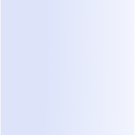
Onde isso deve acontecer
Quando isso deve acontecer
Essa abordagem não escala. À medida 
que o volume de conversas aumenta, 
pequenas incertezas se transformam em 
reais problemas operacionais—detalhes 
perdidos, locais errados, timing pouco 
claro. Essas falhas param de parecer 
excepcionais e se tornam parte das 
operações diárias, uma limitação 
frequentemente comparada em 
sistemas como 
comparação de IA de 
despacho de serviço de campo
.