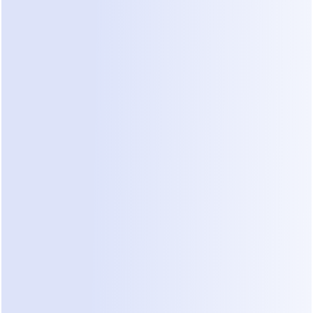
Tradicional Falha em Chats 
de Serviços Domésticos
Quando as equipes de serviços 
domésticos recorrem à automação, o 
objetivo geralmente é simples: reduzir o 
trabalho manual e acelerar as respostas. 
Na realidade, a maioria das ferramentas 
de automação falha não porque são 
lentas, mas porque se concentram em 
reagir a mensagens em vez de resolver a 
incerteza dentro da conversa.
A Automação Responde Mais 
Rápido, mas Deixa Pedidos 
Inacabados