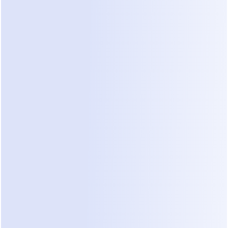
estão espalhados por várias mensagens
—e frequentemente em várias 
plataformas. Até que essas peças 
converjam, o pedido permanece 
conversacional em vez de acionável, 
uma lacuna normalmente tratada por 
sistemas como 
triagem técnica 
automatizada
.
Clientes Explicam Situações, 
Não Fluxos de Trabalho
Essa fragmentação não é causada por 
erro do cliente. É um resultado natural de 
como as pessoas se comunicam.
Os clientes não pensam em fluxos de 