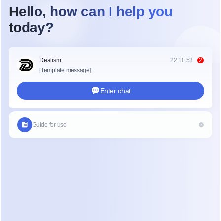
O problema é mencionado cedo, 
muitas vezes sem detalhes 
suficientes para entender 
completamente o escopo.
O endereço aparece mais tarde, às 
vezes enterrado em uma mensagem 
de acompanhamento.
O cronograma é implícito, revisado ou 
esquecido, deixando o timing pouco 
claro.
Nenhuma única mensagem contém tudo 
que é necessário para agir. Os detalhes 