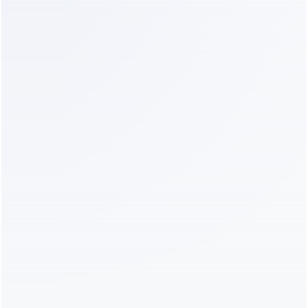
antes do agendamento— a incerteza se 
colapsa cedo e a execução se torna 
simples, alinhando-se com sistemas 
construídos em torno de 
triagem de 
leads por IA para contratantes
.
Piloto Automático para
conversas com
clientes
Dealism responde instantaneamente, faz as
perguntas de acompanhamento certas, qualifica
a intenção e passa o atendimento apenas
quando necessário — sem configuração de
CRM.