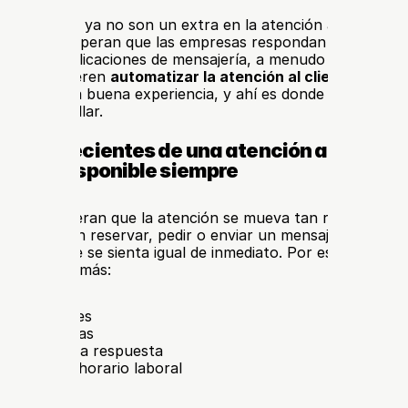
tas rápidas ya no son un extra en la atención al cliente. S
 clientes esperan que las empresas respondan con rapidez 
n vivo y aplicaciones de mensajería, a menudo a cualquier 
presas quieren 
automatizar la atención al cliente
. Pero l
 no crea una buena experiencia, y ahí es donde muchos sis
iezan a fallar.
ivas crecientes de una atención al cliente 
nea y disponible siempre
lientes esperan que la atención se mueva tan rápido como 
ital. Si pueden reservar, pedir o enviar un mensaje en segund
 el soporte se sienta igual de inmediato. Por eso las empr
n cada vez más:
s frecuentes
ción de citas
a de primera respuesta
s fuera del horario laboral