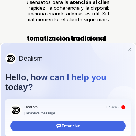
asos de uso sensatos para la 
atención al cliente automa
nden de la rapidez, la coherencia y la disponibilidad. Aun a
ápida solo funciona cuando además es útil. Si la respuesta
llega en un mal momento, el cliente sigue marchándose co
alla la automatización tradicional
zación tradicional suele responder a palabras clave, no al s
ra solicitudes simples, pero las conversaciones reales de 
n tan ordenadas. Los clientes pueden hacer preguntas mixt
porte con intención de compra o llegar frustrados e inseg
os, los sistemas rígidos pueden desviar la conversación o
superficiales, haciendo que el soporte parezca robótico en
el toque humano sigue siendo importante en
 orientadas al servicio
esas orientadas al servicio, el soporte rara vez consiste s
Una sola conversación puede incluir explicación, tranquilida
n, reserva y orientación sobre el siguiente paso. Por eso sig