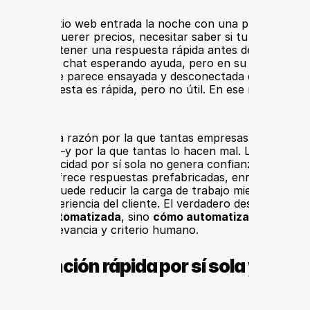
llega a tu sitio web entrada la noche con una pregunta real
al. Puede querer precios, necesitar saber si tu servicio se 
 esperar obtener una respuesta rápida antes de decidir qué
n. Abren el chat esperando ayuda, pero en su lugar recib
genérica que parece ensayada y desconectada de lo que re
. La respuesta es rápida, pero no útil. En ese momento, l
isminuir.
ctamente la razón por la que tantas empresas quieren 
au
 al cliente
—y por la que tantas lo hacen mal. Las respuest
pero la velocidad por sí sola no genera confianza. Si la 
ión solo ofrece respuestas prefabricadas, enrutamiento de
obóticos, puede reducir la carga de trabajo mientras daña 
l cliente automatizada
, sino 
cómo automatizar la atención
claridad, relevancia y criterio humano.
 la atención rápida por sí sola ya no e
nte