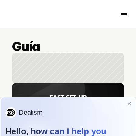
Guía
Página principal
404
Regístrate, conoce DealOnca