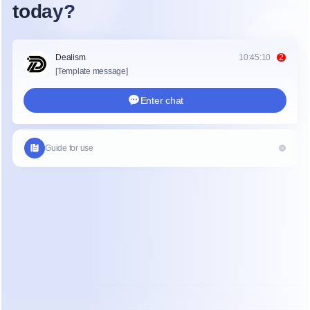
Bandeja de entrada: Piloto automático y copiloto
WhatsApp, API de WhatsApp Business (WABA), 
mensajes directos de Instagram
Configurar la respuesta automática a comentarios 
de Instagram