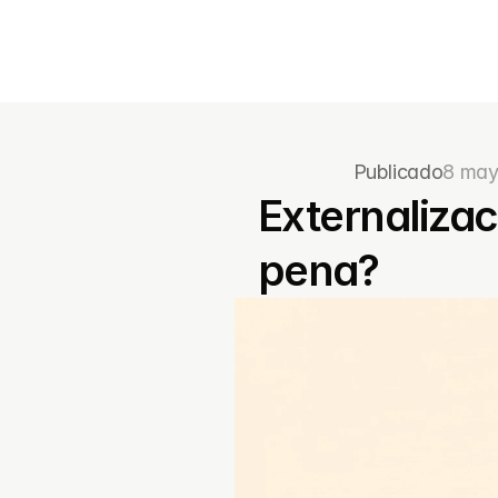
Publicado
8 may
Externalizac
pena?