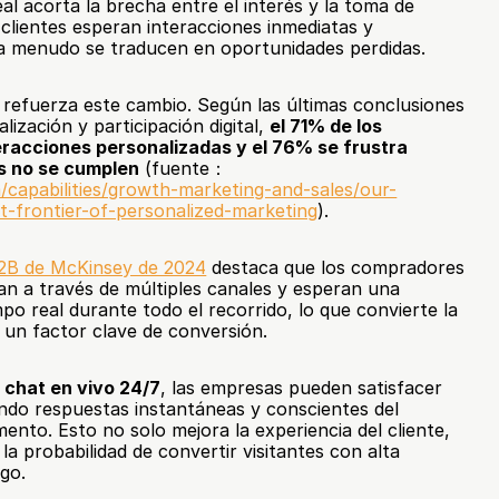
l acorta la brecha entre el interés y la toma de 
 clientes esperan interacciones inmediatas y 
s a menudo se traducen en oportunidades perdidas.
 refuerza este cambio. Según las últimas conclusiones 
zación y participación digital, 
el 71% de los 
racciones personalizadas y el 76% se frustra 
s no se cumplen
 (fuente： 
capabilities/growth-marketing-and-sales/our-
xt-frontier-of-personalized-marketing
).
 B2B de McKinsey de 2024
 destaca que los compradores 
n a través de múltiples canales y esperan una 
mpo real durante todo el recorrido, lo que convierte la 
 un factor clave de conversión.
l chat en vivo 24/7
, las empresas pueden satisfacer 
ndo respuestas instantáneas y conscientes del 
nto. Esto no solo mejora la experiencia del cliente, 
a probabilidad de convertir visitantes con alta 
ago.