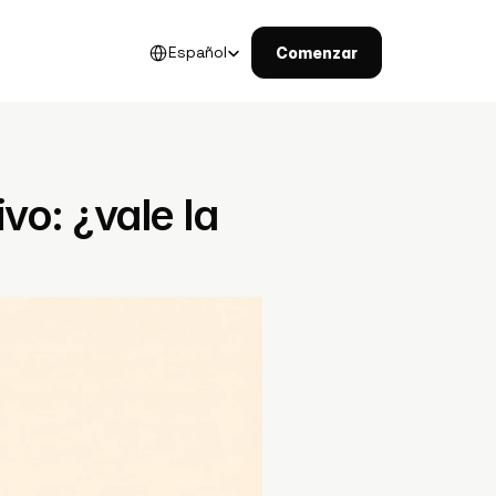
Select Language
Español
Comenzar
o: ¿vale la 