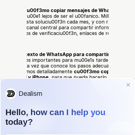
ita saber 
cu00f3mo copiar mensajes de WhatsApp 
amente
? Estu00e1 lejos de ser el u00fanico. Millones de usu
ctamente esta soluciu00f3n cada mes, y con razu00f3n. 
rtido en el canal central para compartir informaciu00f3n c
, cu00f3digos de verificaciu00f3n, enlaces de reuniones y 
sea 
copiar texto de WhatsApp para compartirlo en otro s
 guardar datos importantes para mu00e1s tarde, el proceso
sencillo una vez que conoce los pasos adecuados. En esta
le explicaremos detalladamente 
cu00f3mo copiar mensaje
 en 
Android y iPhone
, para que pueda hacerlo sin esfuerzo
spositivo.
mo copiar mensajes de WhatsApp e
d
 pulsado el texto del mensaje.