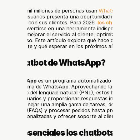
 más de 2 mil millones de personas usan 
WhatsApp a nive
 base de usuarios presenta una oportunidad increíble par
 conecten con sus clientes. Para 2026, 
los chatbots de
nados a convertirse en una herramienta indispensable para 
e buscan mejorar el servicio al cliente, optimizar operacio
 compromiso. Este artículo explora qué hace que un chat
ea excelente y qué esperar en los próximos años.
s un chatbot de WhatsApp?
t de WhatsApp
 es un programa automatizado que interact
 la plataforma de WhatsApp. Aprovechando la inteligencia ar
rocesamiento del lenguaje natural (PNL), estos bots puede
as de los usuarios y proporcionar respuestas instantáneas 
 Pueden manejar una amplia gama de tareas, desde respon
recuentes (FAQs) y procesar pedidos hasta proporcionar 
ones personalizadas y ofrecer soporte al cliente.
é son esenciales los chatbots de 