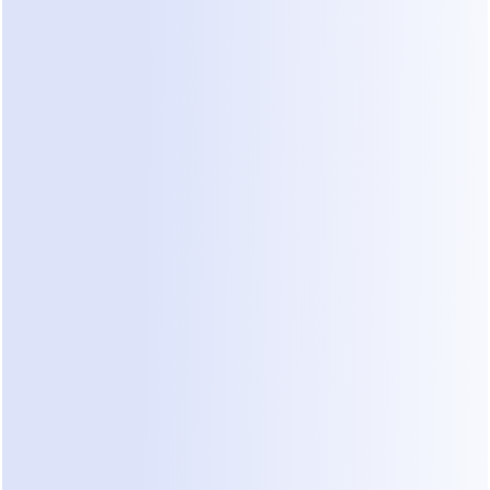
án más proactivos. Podrían iniciar conversaciones para of
 proporcionar actualizaciones sobre pedidos o compartir p
basadas en el comportamiento y las preferencias del usuar
para medios ricos
los chatbots vayan más allá del texto. Utilizarán de maner
ideos, carruseles y botones interactivos para proporciona
más ricas, atractivas e informativas. Esto hace que la expe
s dinámica y fácil de usar.
ades omnicanal
centran en WhatsApp, las mejores soluciones de chatbots 
 omnicanal, permitiendo una experiencia cliente coherente
plataformas y canales de mensajería.
eguridad y cumplimiento
nto de las preocupaciones sobre la privacidad de los datos
icas de seguridad robustas y el cumplimiento de regulacion