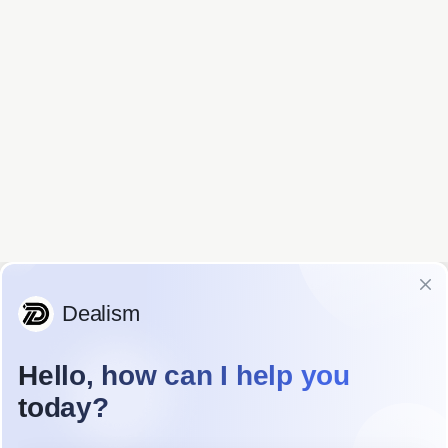
Comenzar
@jessica.estilo
En línea · Impulsado por Dealism