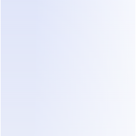
técnicos de tu negocio.
Un cambio importante es la velocidad de 
implementación. La mayoría de las herramientas 
requieren que escribas guiones o subas hojas de 
cálculo de datos. Dealism puede construir una 
base de conocimiento automáticamente al leer el 
contenido existente de tu sitio web. Si tu sitio 
enumera las marcas que atiendes y tus tarifas de 
emergencia, Dealism aprende esos hechos al 
instante. Esto te permite lanzar un agente 
dedicado en aproximadamente tres minutos.
Otro cambio es la calidad de los datos 
recopilados. Debido a que Dealism utiliza 
estrategias de conversación de alta EQ, no se 