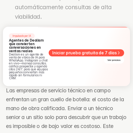
automáticamente consultas de alta 
viabilidad.
Impulsado por IA
Agentes de Dealism 
que convierten 
conversaciones en 
ventas reales
Iniciar prueba gratuita de 7 días
Dealism es un agente de 
venta de vibras de IA para 
WhatsApp, Instagram y chat 
Ver precios
en vivo—maneja consultas, 
califica prospectos y agenda 
citas 24/7, para que equipos 
pequeños conviertan más 
rápido sin formularios ni 
CRM.
Las empresas de servicio técnico en campo 
enfrentan un gran cuello de botella: el costo de la 
mano de obra calificada. Enviar a un técnico 
senior a un sitio solo para descubrir que un trabajo 
es imposible o de bajo valor es costoso. Este 