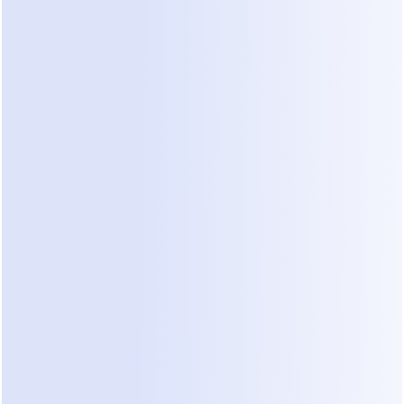
preguntas. Estas son a menudo asequibles y 
fáciles de entender. Sin embargo, tienen 
problemas cuando un cliente proporciona 
información desordenada o no estructurada. Si un 
cliente escribe un párrafo largo sobre su aire 
acondicionado roto en lugar de hacer clic en un 
botón, un bot basado en reglas a menudo se 
queda atascado.
2. Plataformas de API de WhatsApp 
Business
Muchos contratistas dependen de WhatsApp 
para la comunicación con los clientes. 
Plataformas especializadas te permiten construir 
flujos de trabajo específicamente para mensajería 
móvil. Estas herramientas a menudo incluyen un 