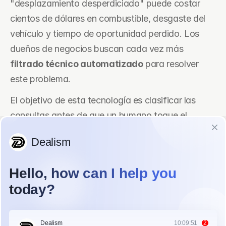
"desplazamiento desperdiciado" puede costar 
cientos de dólares en combustible, desgaste del 
vehículo y tiempo de oportunidad perdido. Los 
dueños de negocios buscan cada vez más 
filtrado técnico automatizado
 para resolver 
este problema.
El objetivo de esta tecnología es clasificar las 
consultas antes de que un humano toque el 
programa. Al utilizar 
software de calificación 
automatizada de leads
, las empresas pueden 
reunir números de modelo de equipo, fotos del 
sitio y descripciones de problemas a través de un 
chat. Esto asegura que cada técnico despachado 
llegue con las piezas adecuadas y una alta 
probabilidad de facturación.