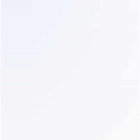
Respuesta
dependiendo del 
instantánea 24/7.
personal.
Calidad de 
Fragmentada; a 
Estructurada; 
los Datos
menudo faltan 
extrae 
números de 
parámetros 
modelo.
técnicos.
Esfuerzo de 
Alto; se requiere 
Bajo; lee 
Configuraci
construcción 
automáticamente 
ón
manual de lógica.
el sitio web en 3 
minutos.
Sentimiento 
Robótico o 
Conversación 
del Cliente
frustrantemente 
natural de alta 
lento.
EQ.
Precisión 
Los técnicos a 
Los técnicos 
del 
menudo llegan "a 
tienen datos del 