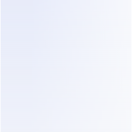
siente como un formulario frío. Puede resolver 
objeciones o explicar por qué se necesita una foto 
para una cotización remota. Esto aumenta la 
probabilidad de que un cliente complete el 
proceso de filtrado. Al utilizar un 
comparador de 
herramientas de automatización de clínicas
, 
vemos que los agentes impulsados por IA a 
menudo previenen la fuga de leads mejor que bots 
rígidos.
Comparación Antes vs. Después
Característic
Triage Manual / 
Con Dealism
a
Bot Básico
Tiempo de 
Minutos a horas 
Respuesta 