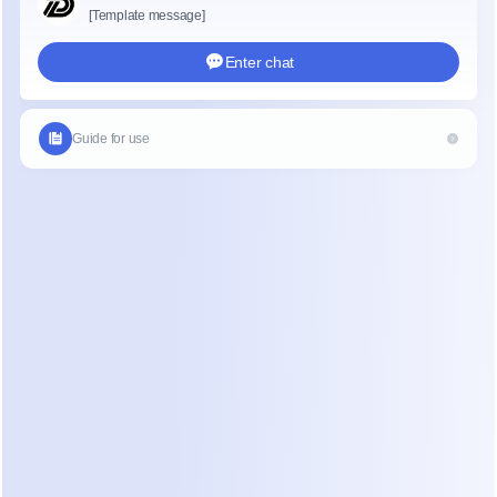
El Panorama de Soluciones para 
la Clasificación de Servicios de 
Campo
Al evaluar cómo automatizar tu recepción, 
generalmente tienes tres categorías de 
herramientas. Cada una tiene diferentes 
concesiones en cuanto a tiempo de configuración, 
costo y profundidad técnica.
1. Chatbots Basados en Reglas
Estas herramientas utilizan lógica "si/entonces". 
Un cliente hace clic en un botón para elegir su tipo 
de servicio. Luego, el bot hace una lista fija de 