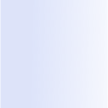
"arrastrar y soltar". Según 
la documentación de 
precios de ManyChat
, el plan Pro comienza con 
una baja tarifa mensual según el número de 
contactos. Es excelente para secuencias de 
marketing simples. Sin embargo, para el filtrado 
técnico, requiere que construyas manualmente 
cada posible ruta de lógica. Esto puede llevar 
mucho tiempo para un propietario-operador que 
no es desarrollador.
Wati
 se centra específicamente en la API de 
WhatsApp Business. Proporciona herramientas 
para enviar mensajes masivos y gestionar una 
bandeja de entrada del equipo. Según 
el análisis 
de precios de Wati
, a menudo es utilizado por 