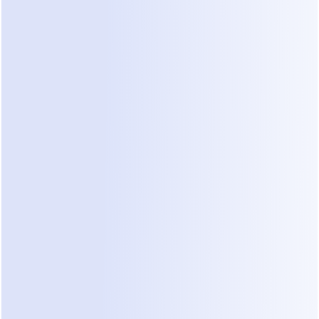
software de bandeja de entrada compartida de 
WhatsApp
 para permitir que múltiples empleados 
de oficina respondan a consultas. Son excelentes 
para la colaboración en equipo, pero pueden 
requerir esfuerzo manual para construir ramas de 
lógica técnica complejas.
3. Agentes de Ventas AI
Esta es la categoría más avanzada. Estas 
herramientas utilizan inteligencia artificial para 
entender el lenguaje natural. En lugar de seguir un 
guion rígido, la IA puede "leer" la intención del 
cliente. Si un cliente menciona una "bomba de 
calor con fuga," la IA sabe preguntar la edad de la 
unidad o una foto de la placa del serial. Dealism 