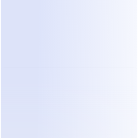
equipos en crecimiento que necesitan una forma 
estructurada de manejar altos volúmenes de 
mensajes. Si bien es poderoso para la 
comunicación, puede carecer del "cerebro" 
necesario para interpretar especificaciones 
técnicas complejas de un chat no estructurado sin 
una configuración personalizada significativa.
¿Qué Cambia con Dealism?
Cuando una empresa de servicio de campo pasa 
de la triage manual o bots básicos a Dealism, el 
flujo de trabajo operativo cambia 
significativamente. Dealism actúa como un 
guardián digital que entiende tanto las 
necesidades del cliente como los requisitos 