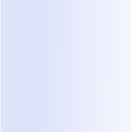
encaja en esta categoría al proporcionar un 
agente que entiende las sutilezas de una 
conversación. Dealism puede identificar 
solicitudes de emergencia de alta prioridad frente 
a mantenimiento de rutina sin intervención 
humana.
Panorama Competitivo: 
ManyChat vs. Wati
Dos de las herramientas más comunes utilizadas 
para la automatización básica son ManyChat y 
Wati.
ManyChat
 es conocido por la automatización de 
redes sociales. Ofrece un constructor visual de 