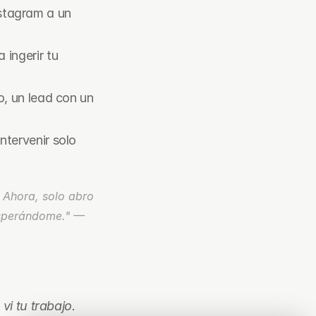
stagram a un 
a ingerir tu 
, un lead con un 
tervenir solo 
 Ahora, solo abro 
mi bandeja de entrada para ver tres resúmenes de proyectos calificados esperándome." — 
 vi tu trabajo. 