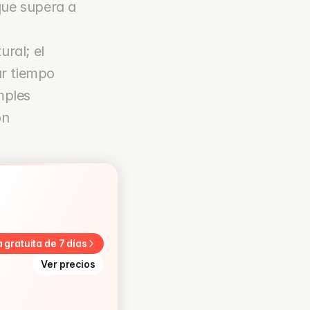
ue supera a 
ral; el 
r tiempo 
ples 
n 
a gratuita de 7 días
Ver precios