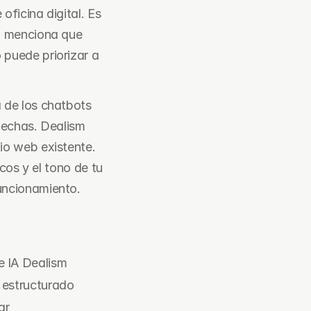
ficina digital. Es 
d menciona que 
puede priorizar a 
de los chatbots 
echas. Dealism 
o web existente. 
cos y el tono de tu 
uncionamiento.
e IA Dealism
 estructurado
ar