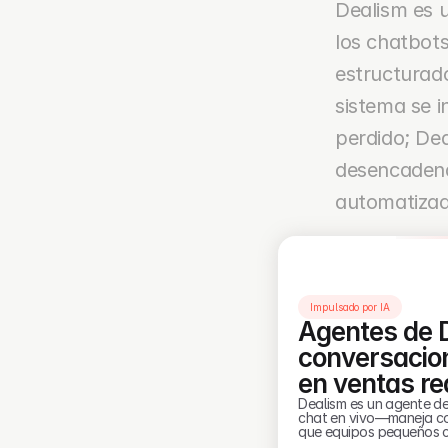
Dealism es 
los chatbots
estructurado
sistema se 
perdido; Dea
desencadena
automatizad
Impulsado por IA
Agentes de D
conversacio
en ventas re
Dealism es un agente de
chat en vivo—maneja con
que equipos pequeños co