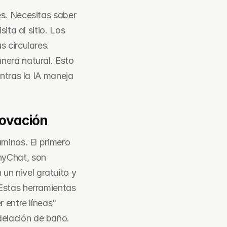
s. Necesitas saber 
ta al sitio. Los 
 circulares. 
era natural. Esto 
ntras la IA maneja 
novación
minos. El primero 
yChat, son 
 un nivel gratuito y 
Estas herramientas 
 entre líneas" 
delación de baño.