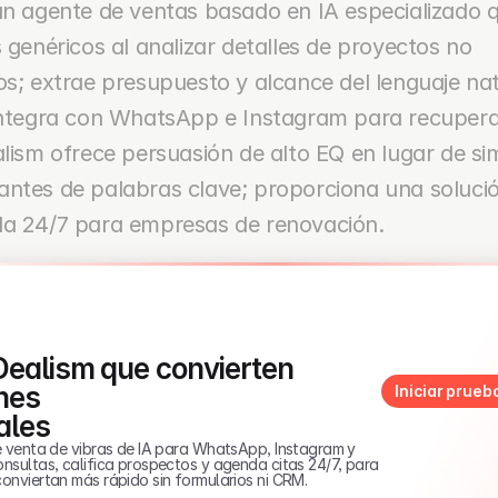
un agente de ventas basado en IA especializado q
 genéricos al analizar detalles de proyectos no 
s; extrae presupuesto y alcance del lenguaje natu
integra con WhatsApp e Instagram para recupera
lism ofrece persuasión de alto EQ en lugar de sim
ntes de palabras clave; proporciona una solució
a 24/7 para empresas de renovación.
ealism que convierten 
nes 
Iniciar prueb
ales
 venta de vibras de IA para WhatsApp, Instagram y 
sultas, califica prospectos y agenda citas 24/7, para 
nviertan más rápido sin formularios ni CRM.