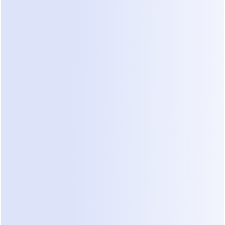
mantenían activos, este enfoque se 
desmoronó.
El chat parecía rápido, pero los 
seguimientos se volvieron reactivos.
Se perdieron señales importantes.
La visibilidad del progreso seguía 
empeorando sin sistemas como 
software automatizado de calificación 
de leads
.
Piloto automático para
chats con clientes
Dealism responde al instante, hace las