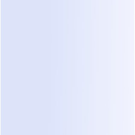
La información existe, pero está 
desestructurada.
Las actualizaciones son:
Mescladas con conversaciones 
informales
Dispersas a lo largo de varios días
Fáciles de pasar por alto
Liam no está luchando para entrenar.
Está luchando para ver claramente quién 
necesita atención ahora mismo, que es 
exactamente donde se vuelve crítica la 
estandarización de la lógica de ventas
.
Este es un desafío común en el 