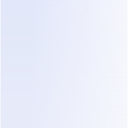
respaldados por enfoques como 
la 
estandarización de la lógica de ventas
.
El Resultado
Los entrenadores ven 
instantáneamente quién necesita 
atención.
Para Liam, eso significa:
Menos tiempo gestionando chats
Conversaciones de coaching más 
enfocadas
Mejor consistencia entre todos los 
clientes activos