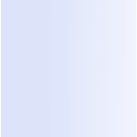
entrenamiento físico, donde el 
compromiso continuo es alto y las 
conversaciones nunca se detienen, 
especialmente sin sistemas como un 
agente de ventas de IA para WhatsApp
.
Por Qué el Seguimiento 
Manual No Escala
Al principio, Liam intentó compensar:
Dependiendo de la memoria
Releyendo mensajes
Haciendo notas mentales
Pero a medida que más clientes se 