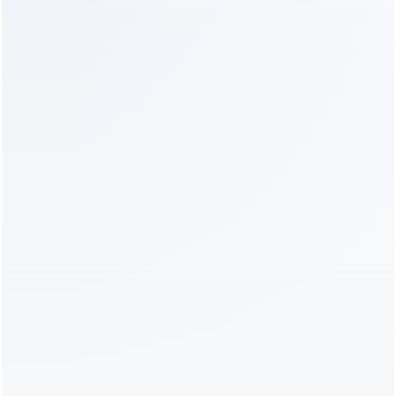
de WhatsApp en seguimientos 
estructurados—para que los entrenadores 
siempre sepan quién necesita atención.
No hay guiones que escribir.
No hay sistemas que mantener.
Solo conversaciones que entienden, 
organizan y avanzan.
Piloto automático para
chats con clientes
Dealism responde al instante, hace las
preguntas de seguimiento correctas, califica la
intención y entrega solo cuando es necesario —