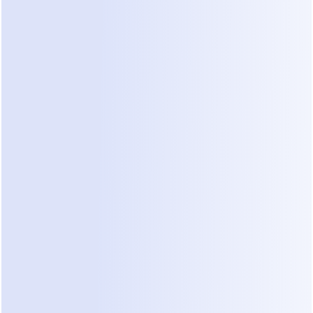
preguntas de seguimiento correctas, califica la
intención y entrega solo cuando es necesario —
sin necesidad de configuración de CRM.
Comienza prueba gratuita de 7 días
Agente Dealism
Piloto automático
Piloto automático activo
Hola, ¿está disponible? ¿Cuál es el precio?
¿Cuál es tu cronograma y rango de
presupuesto?
Lo necesito esta semana. Alrededor de $200.
El agente mantiene la conversación mientras estás
desconectado.