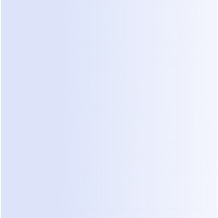
Las actualizaciones se mantuvieron 
agrupadas por cliente
El contexto de progreso se preservó 
dentro de la conversación
Los seguimientos se volvieron más 
claros sin herramientas adicionales
El chat dejó de ser un flujo de mensajes—y 
se convirtió en una fuente de claridad, muy 
parecido a los sistemas construidos 
alrededor de 
la automatización de ventas 
conversacionales
.
Qué Cambia Día a Día
Ahora, cuando Liam abre su bandeja de 