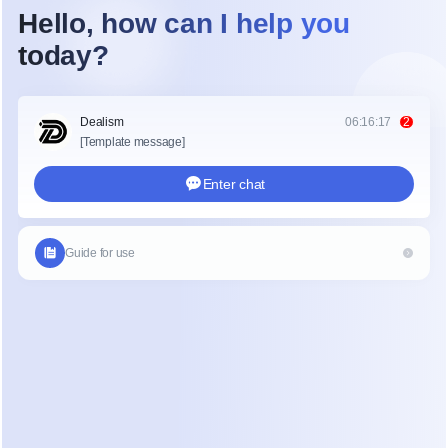
Algunos son actualizaciones enviadas 
horas—o días—aparte.
Individualmente, cada mensaje es útil.
Colectivamente, hacen que el 
seguimiento del progreso sea 
extremadamente difícil, un patrón que a 
menudo se ve en entornos de chat de 
alto volumen con mala 
prevención de 
fuga de leads
.
A medida que su base de clientes crece, 
Liam pasa más tiempo:
Desplazándose por largas historias 
de chat