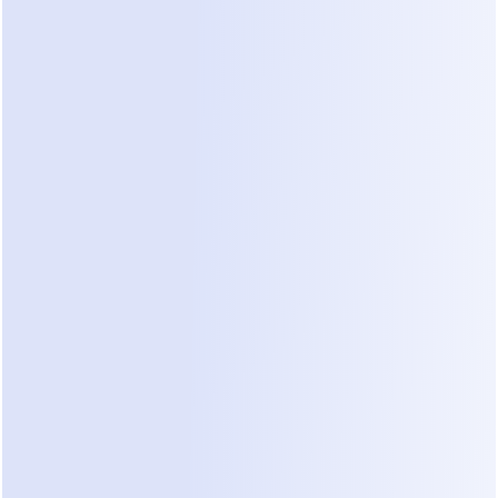
Tratando de recordar quién se puso 
en contacto
Reconstituyendo el progreso a partir 
de mensajes dispersos
Este tipo de fragmentación es común en 
flujos de trabajo intensivos en 
WhatsApp sin la debida 
prevención de 
fuga de leads de WhatsApp
.
El Problema Principal
Los clientes envían fotos y preguntas 
diariamente, lo que dificulta el 
seguimiento del progreso.