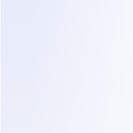
El chat se convierte en una señal de 
coaching—no en una distracción.
Por qué Esto Importa para 
los Entrenadores de Fitness
Después de la inscripción, el coaching de 
fitness vive en el chat.
Si las conversaciones permanecen 
desestructuradas, el progreso se vuelve 
invisible.
Cuando las conversaciones están 
organizadas, el coaching se vuelve 
escalable.
Esto es exactamente lo que la 