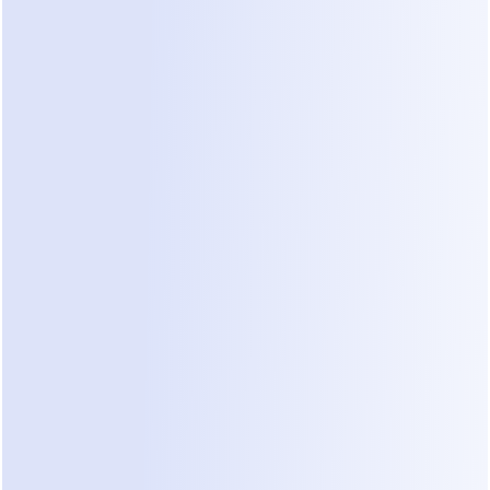
El Cambio: Dejar que las 
Conversaciones Creen 
Estructura
En lugar de intentar controlar el caos 
manualmente, Liam cambió cómo se 
manejaban las conversaciones.
Las conversaciones empezaron a 
organizar actualizaciones en 
seguimientos estructurados.
A medida que los clientes continuaron 
enviando fotos y preguntas: