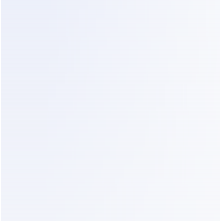
automatización del coaching de fitness y el 
chat de seguimiento de progreso deberían 
permitir—especialmente en entornos 
similares a 
WhatsApp AI para ventas de 
cursos
, donde las conversaciones impulsan 
resultados.
Si tu coaching ocurre en WhatsApp o 
aplicaciones de mensajería, ya estás 
ejecutando tu flujo de trabajo post-venta 
en el chat—frecuentemente sin la 
estructura proporcionada por herramientas 
como 
los agentes de ventas AI para 
WhatsApp
.
Dealism ayuda a convertir conversaciones 