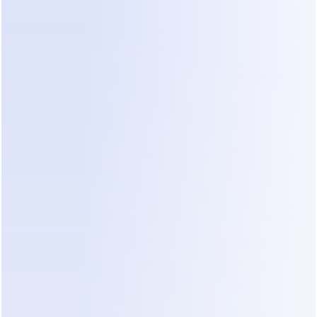
entrada:
Puedes ver de inmediato qué clientes 
necesitan atención
Sabe quién ha hecho contacto—y quién 
no
Puede priorizar la capacitación basada 
en señales reales, no en memoria
No hay hojas de cálculo.
No hay etiquetas manuales.
No hay desplazamiento constante.
Esto es lo que los flujos de trabajo 
conversacionales modernos lucen en la 
práctica, especialmente cuando son 