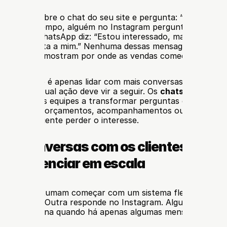
m cliente abre o chat do seu site e pergunta: “Posso rese
o mesmo tempo, alguém no Instagram pergunta sobre pre
liente no WhatsApp diz: “Estou interessado, mas não tenh
ção se adapta a mim.” Nenhuma dessas mensagens parece 
 Juntas, elas mostram por onde as vendas começam a esca
m 2026 não é apenas lidar com mais conversas. É saber o 
gnifica e qual ação deve vir a seguir. Os 
chats de vendas
os
 ajudam as equipes a transformar perguntas dispersas em
os, reservas, orçamentos, acompanhamentos ou transferênc
es de o cliente perder o interesse.
 as conversas com os clientes se tor
s de gerenciar em escala
quenas costumam começar com um sistema flexível. Uma 
chat do site. Outra responde no Instagram. Alguém lida com
Isso funciona quando há apenas algumas mensagens por d