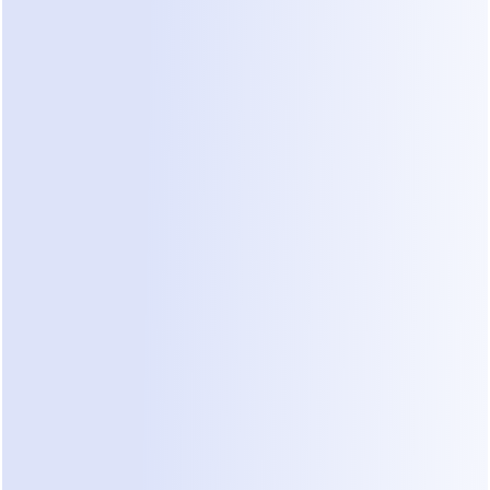
pronto para uma reunião cara a cara.
Cenário: O Pico Viral Pós-Reel
Imagine que sua clínica posta um vídeo de um 
novo tratamento de impulsionador de pele. Dentro 
de duas horas, você recebe 150 DMs perguntando 
"Quanto custa?" e "Dói?".
Caminho Manual
: Um membro da equipe 
passa toda a sua tarde respondendo. Eles 
perdem três telefonemas de pacientes 
existentes. Quando alcançam a 100ª 
mensagem, seu tom é curto e não profissional.
Caminho Dealism
: O agente de IA responde a 
todas as 150 perguntas em segundos. Ele 