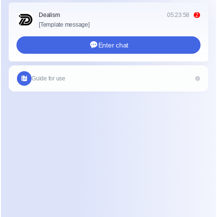
gerenciamento de leads sem contratar mais ajuda 
administrativa. Ao automatizar as partes 
repetitivas da conversa, a clínica pode focar seu 
talento humano na realização de tratamentos e 
no fechamento de consultas de alto valor.
O Desafio da Qualificação 
Manual de Leads
O gerenciamento manual de leads em um 
ambiente médico estético é difícil porque as 
perguntas raramente são simples. Os pacientes 
não perguntam apenas o preço; eles perguntam 
se um tratamento é adequado para seu tipo 
específico de pele ou quanto tempo precisarão 