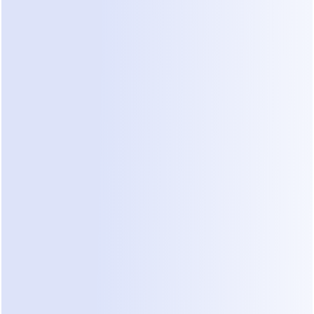
informações fornecidas sobre tratamentos, 
recuperação e preços sejam precisas e 
correspondam aos seus protocolos médicos 
específicos.
O sistema é projetado para avançar conversas 
em direção a um objetivo específico, como 
agendar uma consulta. Ele não apenas fornece 
fatos; utiliza estratégias de conversa de alta EQ 
para resolver objeções. Por exemplo, se um lead 
está preocupado com a dor de um tratamento a 
laser, o Dealism pode explicar o processo de 
anestesia e compartilhar detalhes 
tranquilizadores. Esse nível de 
automação de DM 
do Instagram
 ajuda a mover um "comprador 
apenas curioso" para um prospect qualificado 