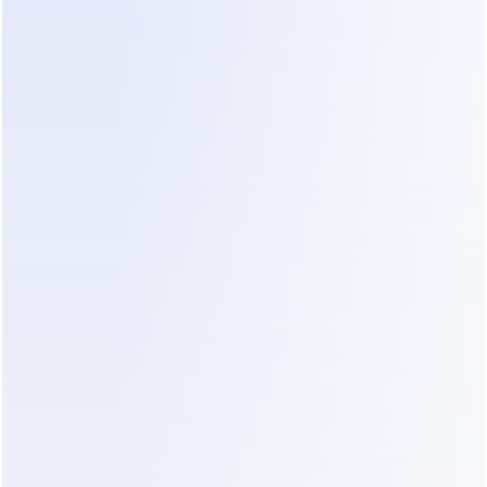
Leads
subjetivo
intenção 
orientada a 
objetivos
Análise de Custo-Benefício para 
Proprietários de Clínica
Avaliar o valor do Dealism requer olhar para mais 
do que apenas o custo da assinatura mensal. 
Trata-se do impacto operacional total. Ao 
comparar 
custo de implementação do software 
de agendamento clínico
, o Dealism se destaca 
porque se concentra na fase "pré-agendamento" 
onde a maioria dos leads é perdida.