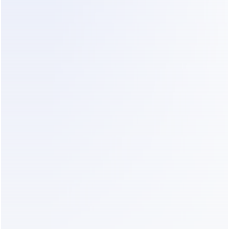
Economia de Mão de Obra
: Um Plano de 
Membro Mensal a $19 ou $39 é 
significativamente mais barato do que 
contratar um gerente de mídia social em meio 
período. O Dealism lida com a carga de 
trabalho de um funcionário em tempo integral 
por uma fração do custo.
Redução do Custo de Oportunidade
: Ao 
fornecer captura de oportunidades 24/7, você 
para de perder leads para concorrentes que 
respondem mais rápido. Uma ou duas 
consultas salvas por mês muitas vezes pagam 
por todo o ano de serviço.
Eficiência de Configuração
: O Dealism 
apresenta uma configuração rápida que leva 