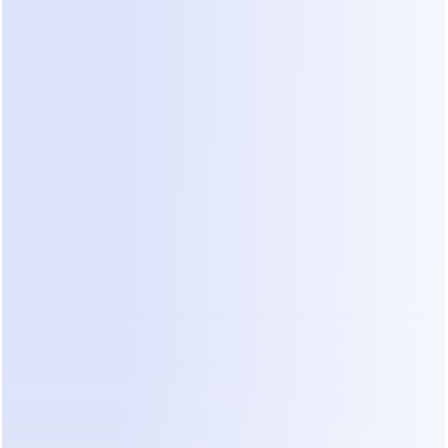
identifica quais leads estão realmente prontos 
para agendar com base em suas perguntas de 
acompanhamento. A equipe só intervém 
quando um lead está pronto para marcar a 
consulta.
"Automatizar os primeiros cinco minutos de uma 
conversa é a diferença entre um lead que agenda 
e um lead que desaparece. Na estética, a 
velocidade é a maior forma de serviço."
Comparação: Dealism vs 
Métodos Manuais
Métrica
Manejo Manual 
Agente de 