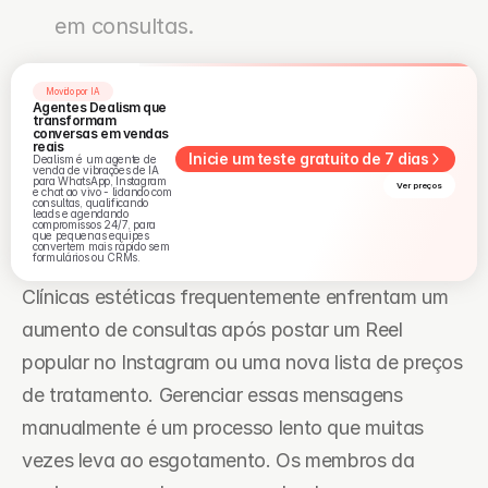
em consultas.
Movido por IA
Agentes Dealism que 
transformam 
conversas em vendas 
reais
Inicie um teste gratuito de 7 dias
Dealism é um agente de 
venda de vibrações de IA 
para WhatsApp, Instagram 
Ver preços
e chat ao vivo - lidando com 
consultas, qualificando 
leads e agendando 
compromissos 24/7, para 
que pequenas equipes 
convertem mais rápido sem 
formulários ou CRMs.
Clínicas estéticas frequentemente enfrentam um 
aumento de consultas após postar um Reel 
popular no Instagram ou uma nova lista de preços 
de tratamento. Gerenciar essas mensagens 
manualmente é um processo lento que muitas 
vezes leva ao esgotamento. Os membros da 