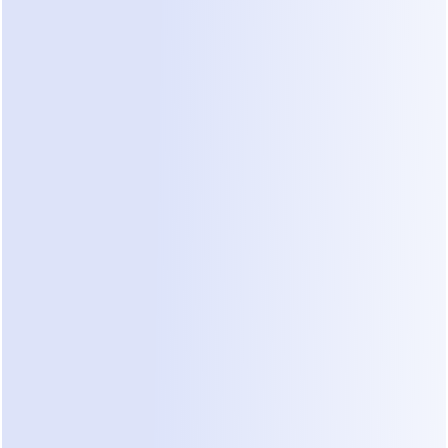
ficar em casa após um procedimento. Um 
recepcionista humano deve equilibrar esses DMs 
complexos enquanto também verifica os 
pacientes na recepção. Isso leva a tom 
inconsistente e oportunidades perdidas.
Quando uma clínica depende de esforços 
manuais, a qualidade do "triagem" depende de 
quão ocupada a equipe está naquele momento. 
Se a sala de espera está cheia, leads de mídias 
sociais são ignorados. É aqui que a comparação 
entre dealism e qualificação manual de leads se 
torna uma comparação crítica para os gerentes 
de operações. O manejo manual não pode 
proporcionar a disponibilidade 24/7 que os 
usuários modernos de mídias sociais esperam. Se 