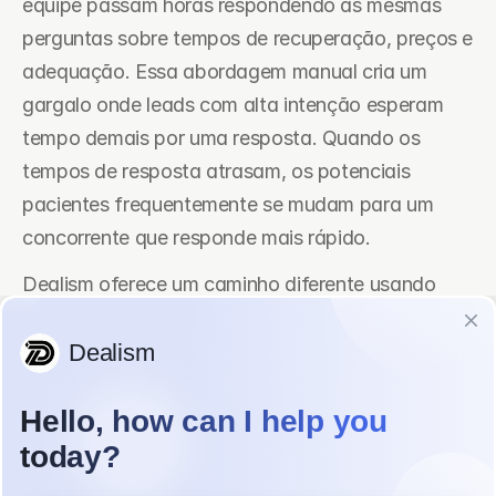
equipe passam horas respondendo as mesmas 
perguntas sobre tempos de recuperação, preços e 
adequação. Essa abordagem manual cria um 
gargalo onde leads com alta intenção esperam 
tempo demais por uma resposta. Quando os 
tempos de resposta atrasam, os potenciais 
pacientes frequentemente se mudam para um 
concorrente que responde mais rápido.
Dealism oferece um caminho diferente usando 
agentes de vendas de IA para lidar com essas 
interações iniciais. Em vez de um membro da 
equipe digitando cada resposta, o Dealism 
identifica a intenção e a emoção do cliente para 
fornecer respostas relevantes imediatamente. 
Essa tecnologia permite que clínicas ampliem seu 