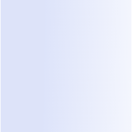
um lead envia uma mensagem às 23:00 depois de 
ver um anúncio, eles provavelmente querem uma 
resposta antes de dormir.
Como o Dealism Muda o Fluxo de 
Qualificação
Dealism muda o fluxo de trabalho agindo como 
um primeiro respondente digital. Ele se integra 
diretamente ao Instagram e ao WhatsApp para 
capturar leads no momento em que se envolvem. 
Ao contrário de chatbots tradicionais que usam 
menus rígidos, Dealism usa uma base de 
conhecimento construída ao ler o conteúdo do 
próprio site da sua clínica. Isso garante que as 