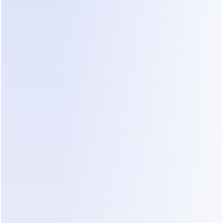
de Leads
Vendas de IA 
Dealism
Velocidade 
30 minutos a 4 
Menos de 10 
de Resposta
horas
segundos
Disponibilida
Apenas durante o 
24/7/365
de
horário comercial
Consistência
Varies conforme o 
Sempre 
humor/estresse do 
permanece 
staff
dentro da marca
Escalabilidad
Requer mais 
Gerencia chats 
e
funcionários
ilimitados
Precisão dos 
Sujeito a erro 
Usa base de 
Dados
humano
conhecimento 
verificada
Triagem de 
Frequentemente 
Análise de 