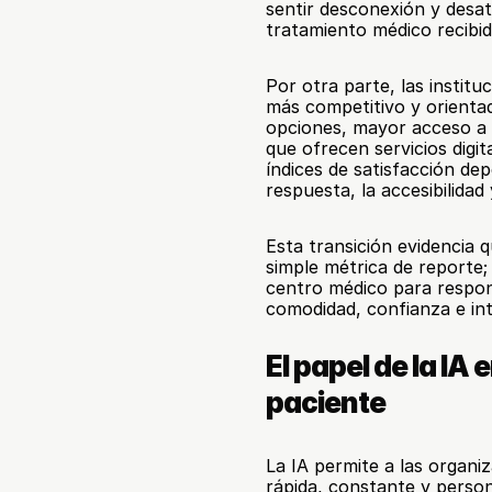
sentir desconexión y desate
tratamiento médico recibid
Por otra parte, las instit
más competitivo y orientad
opciones, mayor acceso a l
que ofrecen servicios digit
índices de satisfacción de
respuesta, la accesibilida
Esta transición evidencia q
simple métrica de reporte;
centro médico para respond
comodidad, confianza e in
El papel de la IA 
paciente
La IA permite a las organ
rápida, constante y person