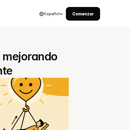
Select Language
Español
Comenzar
á mejorando 
nte