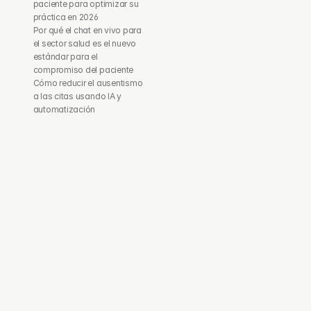
paciente para optimizar su 
práctica en 2026
Por qué el chat en vivo para 
el sector salud es el nuevo 
estándar para el 
compromiso del paciente
Cómo reducir el ausentismo 
a las citas usando IA y 
automatización