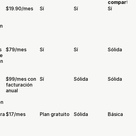
compartida
$19.90/mes
Sí
Sí
Sí
on
 
$79/mes
Sí
Sí
Sólida
e 
en
 
$99/mes con 
Sí
Sólida
Sólida
 
facturación 
anual
n 
a 
$17/mes
Plan gratuito
Sólida
Básica