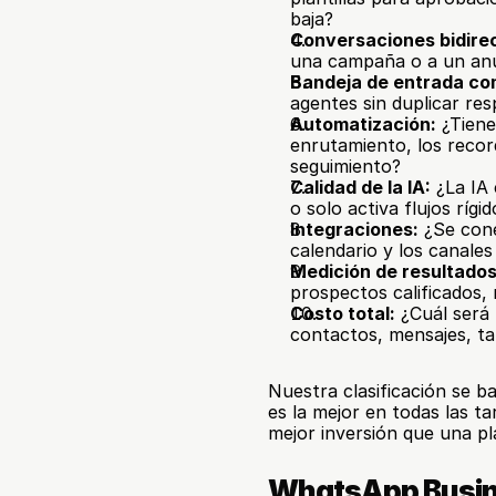
baja?
Conversaciones bidire
una campaña o a un an
Bandeja de entrada co
agentes sin duplicar res
Automatización:
 ¿Tiene
enrutamiento, los record
seguimiento?
Calidad de la IA:
 ¿La IA
o solo activa flujos rígi
Integraciones:
 ¿Se cone
calendario y los canales
Medición de resultados
prospectos calificados, 
Costo total:
 ¿Cuál será 
contactos, mensajes, ta
Nuestra clasificación se b
es la mejor en todas las t
mejor inversión que una p
WhatsApp Busine