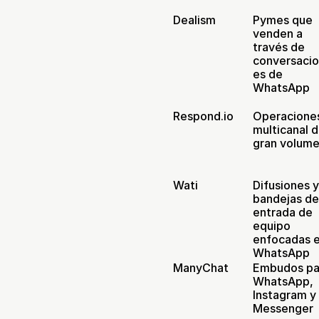
Dealism
Pymes que 
venden a 
través de 
conversaci
es de 
WhatsApp
Respond.io
Operaciones
multicanal d
gran volum
Wati
Difusiones y
bandejas de
entrada de 
equipo 
enfocadas e
WhatsApp
ManyChat
Embudos par
WhatsApp, 
Instagram y 
Messenger