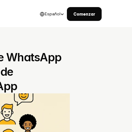
Select Language
Español
Comenzar
e WhatsApp 
de 
sApp