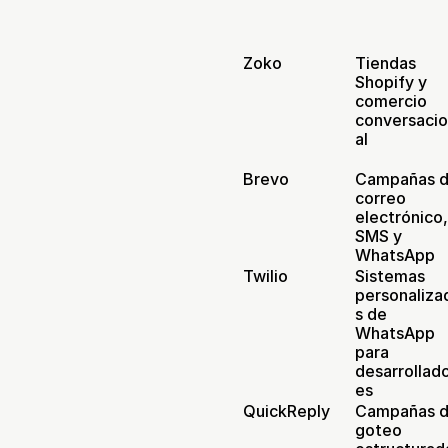
Zoko
Tiendas 
Shopify y 
comercio 
conversaci
al
Brevo
Campañas d
correo 
electrónico,
SMS y 
WhatsApp
Twilio
Sistemas 
personaliza
s de 
WhatsApp 
para 
desarrollad
es
QuickReply
Campañas d
goteo 