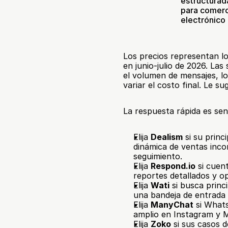
estructurada
para comerc
electrónico
Los precios representan lo
en junio-julio de 2026. Las
el volumen de mensajes, l
variar el costo final. Le su
La respuesta rápida es senc
Elija 
Dealism
 si su prin
dinámica de ventas incon
seguimiento.
Elija 
Respond.io
 si cuen
reportes detallados y o
Elija 
Wati
 si busca prin
una bandeja de entrada 
Elija 
ManyChat
 si What
amplio en Instagram y 
Elija 
Zoko
 si sus casos 