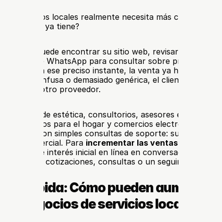
 de servicios locales realmente necesita más clientes poten
ndo los que ya tiene?
potencial puede encontrar su sitio web, revisar su perfil d
 mensaje de WhatsApp para consultar sobre precios, dispon
l servicio. En ese preciso instante, la venta ya ha comenzado
s lenta, confusa o demasiado genérica, el cliente no espera
e buscará otro proveedor.
as, centros de estética, consultorios, asesores educativos, 
 de servicios para el hogar y comercios electrónicos locale
 línea no son simples consultas de soporte: suelen ser el 
oceso comercial. Para 
incrementar las ventas
, las empres
formar ese interés inicial en línea en conversaciones clara
 reservas, cotizaciones, consultas o un seguimiento efec
sta rápida: Cómo pueden aumentar l
los negocios de servicios locales