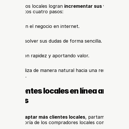
s de servicios locales logran 
incrementar sus ventas
 cua
on éxito estos cuatro pasos:
s encuentran el negocio en internet.
s pueden resolver sus dudas de forma sencilla.
responde con rapidez y aportando valor.
ta se canaliza de manera natural hacia una reserva, cotiza
seguimiento.
ás clientes locales en línea antes de
l interés
der 
cómo captar más clientes locales
, partamos de una re
la gran mayoría de los compradores locales comienzan su 
o digital.