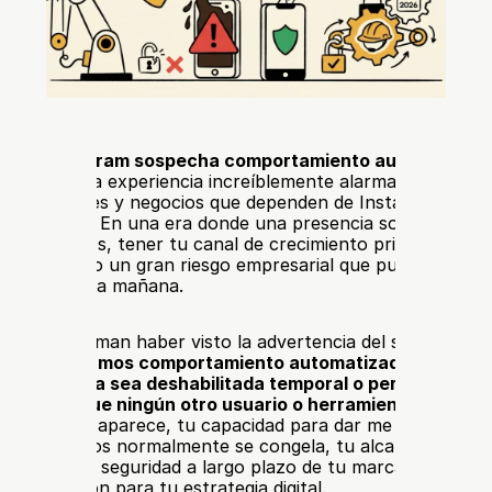
aje 
“Instagram sospecha comportamiento automatizado 
uede ser una experiencia increíblemente alarmante para los
, fundadores y negocios que dependen de Instagram para l
 de clientes. En una era donde una presencia social fuerte 
e a ingresos, tener tu canal de crecimiento principal restri
siente como un gran riesgo empresarial que puede detener
la noche a la mañana.
, sospechamos comportamiento automatizado en tu cuen
ue tu cuenta sea deshabilitada temporal o permanenteme
úrate de que ningún otro usuario o herramienta tenga ac
uando esto aparece, tu capacidad para dar me gusta, com
ajes directos normalmente se congela, tu alcance puede c
vamente, y la seguridad a largo plazo de tu marca se convie
reocupación para tu estrategia digital.