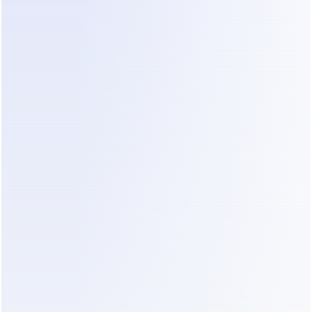
 Dura una Restricción por 
tamiento Automatizado en Instagr
oría de las cuentas, una restricción por 
comportamiento 
do en Instagram
 dura entre 
24 y 72 horas
. La duración e
varios factores, incluidos la antigüedad de tu cuenta, el his
 anteriores, y qué tan rápido dejas el comportamiento mar
s más nuevas (menos de 3 meses) a menudo están sujetas 
ás estricto y restricciones más largas. Si continúas utiliz
s de automatización mientras la restricción está activa, p
ue el bloqueo se extiende a 7 días o incluso 14 días. La paci
sación de actividad son las claves para una recuperación 
e Verificación Rápida: Qué Hacer 
atamente Después de la Advertencia
mergirte en el proceso completo de recuperación, usa esta