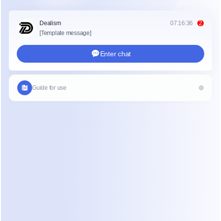
 marketing digital de manera efectiva significa crear conteni
n tu comunidad, comprometernos con los clientes a través
iales y asegurarte de que tu negocio aparezca en los resul
ocales. Herramientas como Yelp, Google Maps y Facebook 
ar a aumentar tu visibilidad y atraer a clientes cercanos.
bora con una Agencia de Marketing p
os Locales
arios de pequeñas empresas a menudo se benefician de la 
 de una agencia de marketing para negocios locales. Las ag
ar a identificar tu mercado objetivo, diseñar campañas atr
ndimiento para asegurar el mejor retorno de inversión. Tam
n orientación estratégica sobre la combinación de táctica
línea, como eventos locales y patrocinios, con campañas dig
na agencia de marketing permite a las empresas acceder a
os especializados y ahorrar tiempo, lo cual es especialmen
os pequeños que pueden carecer de recursos de marketing 