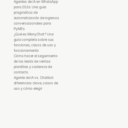
Agentes de IA en WhatsApp 
para 2026: Una guía 
pragmática de 
automatización de ingresos 
conversacionales para 
PyMEs
¿Qué es ManyChat? Una 
guía completa sobre sus 
funciones, casos de uso y 
funcionamiento
Cómo hacer el seguimiento 
de los leads de ventas: 
plantillas y cadencia de 
contacto
Agente de IA vs. Chatbot: 
diferencias clave, casos de 
uso y cómo elegir