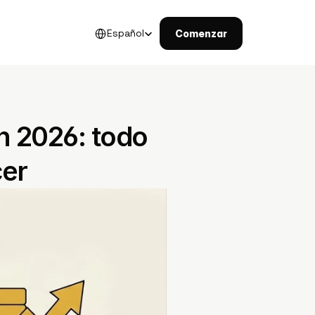
Select Language
Español
Comenzar
 2026: todo 
cer