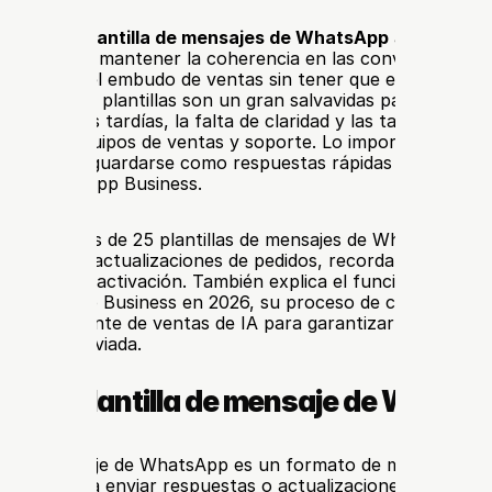
excelente 
plantilla de mensajes de WhatsApp
 ayuda a su 
ás rápido, mantener la coherencia en las conversaciones y
s a través del embudo de ventas sin tener que empezar des
nsaje. ¡Las plantillas son un gran salvavidas para equipos
 respuestas tardías, la falta de claridad y las tareas manua
 para los equipos de ventas y soporte. Lo importante es iden
s pueden guardarse como respuestas rápidas y cuáles req
 de WhatsApp Business.
e ofrece más de 25 plantillas de mensajes de WhatsApp par
de grupos, actualizaciones de pedidos, recordatorios de re
 cliente y reactivación. También explica el funcionamiento d
de WhatsApp Business en 2026, su proceso de creación y c
 con un agente de ventas de IA para garantizar que la conv
una vez enviada.
s una plantilla de mensaje de Whats
la de mensaje de WhatsApp es un formato de mensaje reuti
 empresa a enviar respuestas o actualizaciones coherente