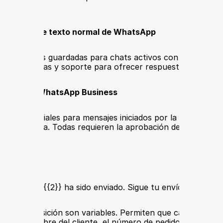
comunes:
de mensaje de texto normal de WhatsApp
preescritas guardadas para chats activos con clientes, q
víos, reservas y soporte para ofrecer respuestas instantá
de la API de WhatsApp Business
formales oficiales para mensajes iniciados por la empresa, al
s postventa. Todas requieren la aprobación de Meta antes
:
, tu pedido {{2}} ha sido enviado. Sigue tu envío aquí: {{3}}
res de posición son variables. Permiten que cada mensaje 
ica el nombre del cliente, el número de pedido, la hora de la