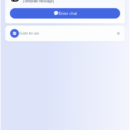
automatizado de pacientes
En la industria estética, la confianza es el factor 
más importante. Los pacientes a menudo están 
nerviosos acerca de la seguridad, los resultados y 
los precios. Usan WhatsApp para "sondear" una 
clínica antes de comprometerse a una consulta. Si 
tu respuesta es lenta, la confianza comienza a 
desvanecerse.
La gestión de chat manual lleva a varios 
problemas para clínicas con 5 a 12 miembros del 
personal. En primer lugar, los mensajes se pierden 
en una bandeja de entrada abarrotada. En 
segundo lugar, diferentes miembros del personal 
pueden dar respuestas distintas sobre la 