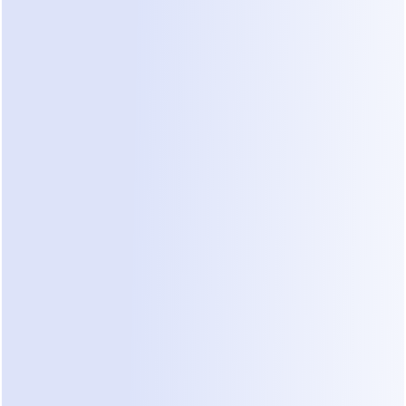
1. Chatbots simples basados en palabras 
clave
Estas herramientas buscan palabras específicas. 
Si un paciente escribe "precio", el bot envía una 
lista de precios. A menudo son asequibles pero se 
sienten robóticos. No pueden manejar preguntas 
complejas sobre la recuperación médica o 
preocupaciones de seguridad. En una clínica 
estética de alto costo, un bot rígido puede frustrar 
a los pacientes que tienen preguntas matizadas.
2. Plataformas de automatización de 
marketing
Herramientas como ManyChat o Wati son 
populares para el comercio minorista general. Te 