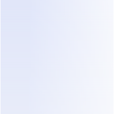
Dealism también proporciona una bandeja de 
entrada unificada. Esto permite que tu personal 
vea todos los mensajes de WhatsApp e Instagram 
en un solo lugar. Si el agente de IA identifica a un 
cliente potencial de alto valor listo para pagar un 
depósito, tu personal humano puede intervenir 
para finalizar la reserva. Esta combinación de 
automatización de triaje para doctores
 y 
experiencia humana maximiza las tasas de 
conversión.
Antes vs. Después: 
Implementando Automatización 
de WhatsApp