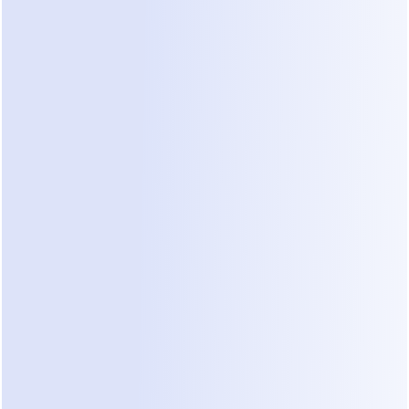
preparación o los costos del tratamiento. En 
tercer lugar, hacer un seguimiento con un cliente 
potencial que se volvió silencioso a menudo es 
olvidado. Utilizar 
seguimiento automatizado de 
pacientes
 asegura que nadie se quede sin 
respuesta.
El panorama de soluciones para 
la automatización de clínicas
Cuando se trata de automatizar tus reservas, 
generalmente tienes tres categorías de 
herramientas. Cada una tiene compensaciones en 
cuanto al tiempo de configuración y la calidad de 
la conversación.