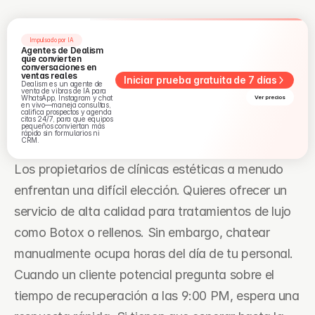
Impulsado por IA
Agentes de Dealism 
que convierten 
conversaciones en 
ventas reales
Iniciar prueba gratuita de 7 días
Dealism es un agente de 
venta de vibras de IA para 
WhatsApp, Instagram y chat 
Ver precios
en vivo—maneja consultas, 
califica prospectos y agenda 
citas 24/7, para que equipos 
pequeños conviertan más 
rápido sin formularios ni 
CRM.
Los propietarios de clínicas estéticas a menudo 
enfrentan una difícil elección. Quieres ofrecer un 
servicio de alta calidad para tratamientos de lujo 
como Botox o rellenos. Sin embargo, chatear 
manualmente ocupa horas del día de tu personal. 
Cuando un cliente potencial pregunta sobre el 
tiempo de recuperación a las 9:00 PM, espera una 