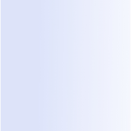
que tu equipo construya cada escenario "si-
entonces". Si un paciente pregunta algo que no 
programaste, el bot falla.
3. Agentes de ventas de IA
Esta es una categoría más nueva donde el 
sistema actúa más como un empleado digital. En 
lugar de botones y flujos rígidos, utiliza 
inteligencia artificial para entender la intención y 
emoción del paciente. Dealism cae en esta 
categoría. No solo sigue un guion; usa "Vibe 
Selling" para persuadir y educar.
¿Qué cambia con Dealism?