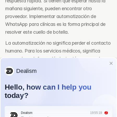
respuesta rápida. Si tienen que esperar hasta la 
mañana siguiente, pueden encontrar otro 
proveedor. Implementar automatización de 
WhatsApp para clínicas es la forma principal de 
resolver este cuello de botella.
La automatización no significa perder el contacto 
humano. Para los servicios médicos, significa 
proporcionar información instantánea y precisa 
cuando el paciente está más interesado. Esto 
permite que tu equipo se enfoque en la atención 
en persona mientras el sistema maneja el triaje 
inicial.
Por qué las clínicas estéticas 
necesitan seguimiento 