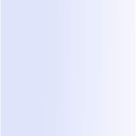
permiten construir "flujos" donde los pacientes 
hacen clic en botones para navegar un menú.
ManyChat:
 Conocido por flujos de Instagram y 
WhatsApp. Usa un generador visual. Los 
precios comienzan en una base baja pero 
escalan según el número de contactos (
Precios 
de ManyChat
).
Wati:
 Un proveedor dedicado de API de 
WhatsApp Business. Ofrece bandejas de 
entrada de equipo y características de difusión. 
Los precios a menudo se basan en tarifas 
mensuales más cargos por conversación 
(
Precios de Wati
).
Si bien son potentes, estas herramientas requieren 