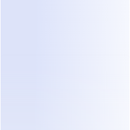
Cuando una clínica pasa de chat manual o bots 
básicos a un agente de IA, el flujo de trabajo 
diario cambia significativamente. Dealism opera 
24/7, lo que significa que un cliente potencial que 
envía un mensaje en medio de la noche recibe una 
respuesta profesional de inmediato.
Un cambio importante es la configuración del 
conocimiento. En lugar de escribir manualmente 
cada FAQ, Dealism construye una base de 
conocimientos leyendo el sitio web de tu clínica. Si 
tienes páginas detalladas sobre depilación láser o 
potenciadores de piel, la IA aprende esos detalles 
automáticamente. Esto asegura que la sutileza 
médica se mantenga sin horas de entrada de 
datos.