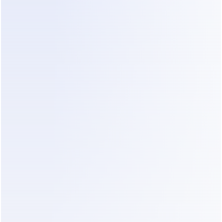
Característic
Manual / Bot 
Con Agente de IA 
a
básico
Dealism
Tiempo de 
2 horas a 1 día 
Instantáneo (menos 
respuesta
hábil
de 1 minuto)
Base de 
Memoria del 
Sincronizado 
conocimient
personal o 
automáticamente 
o
copiar-pegar
desde el sitio web
Seguimient
A menudo 
Automático y 
os
olvidados o 
orientado a 
inconsistentes
objetivos
Tono de voz
Varía según el 
Consistente, voz de 
miembro del 
marca de alta EQ
personal
Esfuerzo de 
Alto 
Bajo (configuración 