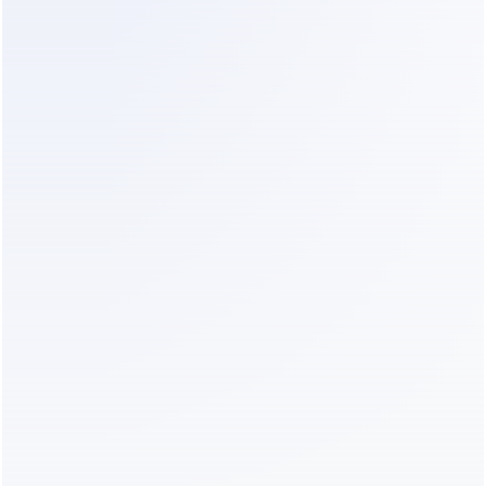
configuraci
(construyendo 
de 3 minutos)
ón
flujos 
complejos)
Plan de acción para propietarios 
de clínicas
Si estás listo para dejar de perder clientes 
potenciales por tiempos de respuesta lentos, sigue 
estos pasos:
Audita tus preguntas comunes:
 Haz una lista 
de las 10 preguntas más frecuentes que hacen 
los pacientes antes de reservar. Esto incluye 
generalmente precios, "¿duele?" y "¿cuánto 