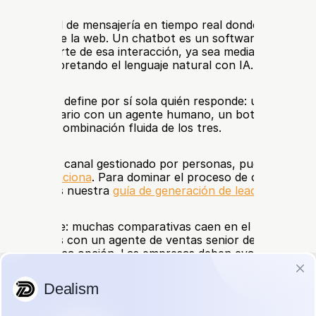
t es un canal de mensajería en tiempo real donde un profesi
 visitante de la web. Un chatbot es un software desarrolla
 toda o parte de esa interacción, ya sea mediante un flujo
ijas o interpretando el lenguaje natural con IA.
de chat no define por sí sola quién responde: una misma i
ctar al usuario con un agente humano, un bot secuencial,
e IA o una combinación fluida de los tres.
dizar en el canal gestionado por personas, puede consult
t y cómo funciona
. Para dominar el proceso de captación en 
comendamos nuestra 
guía de generación de leads mediante 
ncia es clave: muchas comparativas caen en el error de co
de opciones con un agente de ventas senior de alto rendim
 no es la única opción. Las empresas deben evaluar tres re
os:
io y la empatía humana vía chat en vivo;