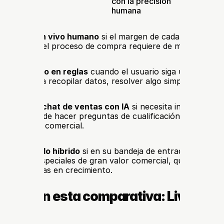
con la precisión 
funciones y
humana
de la deri
 el 
chat en vivo humano
 si el margen de cada venta justifi
rsonal y si el proceso de compra requiere de matices comp
tbot basado en reglas
 cuando el usuario siga una ruta ya
principal sea recopilar datos, resolver algo simple o derivar
sistema de 
chat de ventas con IA
 si necesita inmediatez y 
 capacidad de hacer preguntas de cualificación con sentido
guiente paso comercial.
or un 
modelo híbrido
 si en su bandeja de entrada conviven
con casos especiales de gran valor comercial, que es el esce
las empresas en crecimiento.
iones en esta comparativa: Live Chat 
t