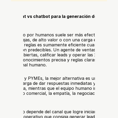
 el 
live chat vs chatbot para la generación de leads
, no
versal.
vivo atendido por humanos suele ser más efectivo para 
nes complejas, de alto valor o con una carga emocional i
basado en reglas es sumamente eficiente cuando las preg
l usuario son predecibles. Un agente de ventas de IA pued
reguntas abiertas, calificar leads y operar las 24 horas, p
a base de conocimientos precisa y reglas claras para deriva
ón al personal humano.
 negocios y PYMEs, la mejor alternativa es un modelo híbr
ión se encarga de dar respuestas inmediatas y realizar la 
ción de rutina, mientras que el equipo humano interviene c
ego el juicio comercial, la empatía, la negociación o la exp
da.
 correcta no depende del canal que logre iniciar un mayor
 del modelo operativo que consiga generar leads cualificado