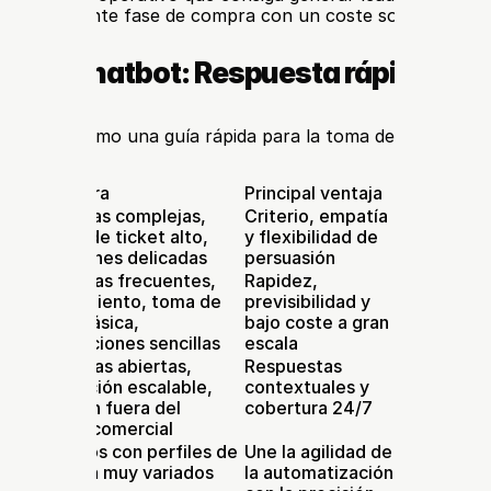
cia la siguiente fase de compra con un coste sostenible.
hat vs Chatbot: Respuesta rápida
ta tabla como una guía rápida para la toma de decisiones.
Ideal para
Principal ventaja
Principal l
o 
Consultas complejas, 
Criterio, empatía 
La disponib
ventas de ticket alto, 
y flexibilidad de 
capacidad
situaciones delicadas
persuasión
del nivel 
Preguntas frecuentes, 
Rapidez, 
Se bloquea
o 
enrutamiento, toma de 
previsibilidad y 
la conversa
datos básica, 
bajo coste a gran 
sale del gu
transacciones sencillas
escala
Preguntas abiertas, 
Respuestas 
Exige una 
IA
calificación escalable, 
contextuales y 
datos fiabl
atención fuera del 
cobertura 24/7
constante y
horario comercial
seguridad
Negocios con perfiles de 
Une la agilidad de 
Requiere de
consulta muy variados
la automatización 
muy bien la