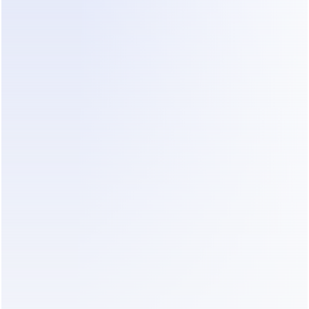
ivo combina velocidade com escalabilidade. Os atendentes
ciar várias conversas simultaneamente, melhorando a efic
car a capacidade de resposta.
 o chat ao vivo cria históricos de conversa pesquisáveis qu
 a aprimorar interações de suporte futuras e a obter insi
sas que buscam reduzir a pressão operacional e, ao mesm
comunicação de alta qualidade, o chat ao vivo pode ser 
vamente mais eficiente do que os sistemas de suporte tradic
 IA Está Mudando o Chat ao Vivo
formou a forma como as empresas gerenciam as conversas
ntas atuais de IA conversacional podem responder a pergu
 qualificar leads, agendar consultas e direcionar conversas