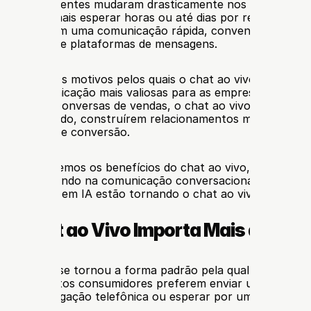
ivas dos clientes mudaram drasticamente nos últimos anos
 querem mais esperar horas ou até dias por respostas das
Elas esperam uma comunicação rápida, conveniente e pers
edes sociais e plataformas de mensagens.
ça é um dos motivos pelos quais o chat ao vivo se tornou
s de comunicação mais valiosas para as empresas moderna
cliente às conversas de vendas, o chat ao vivo ajuda as e
 mais rápido, construírem relacionamentos mais fortes e
 as taxas de conversão.
o, exploraremos os benefícios do chat ao vivo, por que mai
stão investindo na comunicação conversacional e como as
 baseadas em IA estão tornando o chat ao vivo ainda mais
e o Chat ao Vivo Importa Mais do qu
ão digital se tornou a forma padrão pela qual os clientes
resas. Muitos consumidores preferem enviar uma mensag
azer uma ligação telefônica ou esperar por uma resposta 