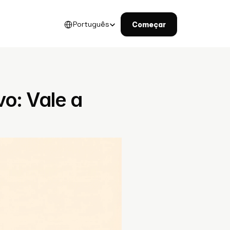
Select Language
Português
Começar
o: Vale a 