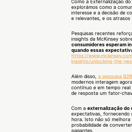
Como a Externalização do 
explorámos como a comunic
interesse e a decisão de c
e relevantes, e os atraso
Pesquisas recentes reforç
insights da McKinsey sobre
consumidores esperam int
quando essas expectativ
https://www.mckinsey.com/
insights/unlocking-the-ne
Além disso, 
a pesquisa B2
modernos interagem agora
contínuo e em tempo real 
de resposta um fator-cha
Com a 
externalização do 
expectativas, fornecendo 
hora. Isto não só melhora
probabilidade de converter
pagantes.