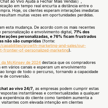
Chat ao Vivo Ajuda a Fechar Mais Vendas）, 
ação em tempo real encurta a distância entre o 
ompra. Hoje, os clientes esperam interações imediatas 
s resultam muitas vezes em oportunidades perdidas.
am esta mudança. De acordo com os mais recentes 
 personalização e envolvimento digital, 
71% dos 
erações personalizadas, e 76% ficam frustrados 
as não são cumpridas
 (fonte: 
capabilities/growth-marketing-and-sales/our-
xt-frontier-of-personalized-marketing
).
B da McKinsey de 2024
 destaca que os compradores 
 em vários canais e esperam um envolvimento 
ao longo de todo o percurso, tornando a capacidade 
ve de conversão.
chat ao vivo 24/7
, as empresas podem cumprir estas 
respostas instantâneas e contextualizadas a qualquer 
 a experiência do cliente como também aumenta a 
 visitantes com elevada intenção em clientes 