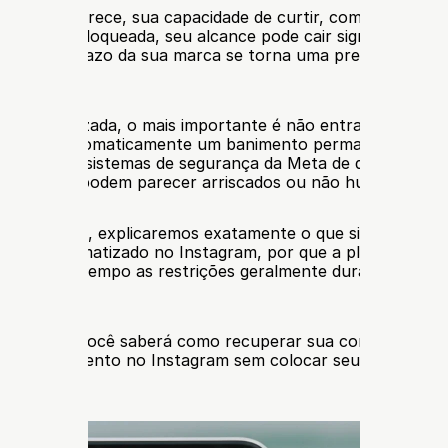
 aviso aparece, sua capacidade de curtir, comentar ou e
pode ser bloqueada, seu alcance pode cair significativame
de longo prazo da sua marca se torna uma preocupação re
ia digital.
a foi sinalizada, o mais importante é não entrar em pânico
significa automaticamente um banimento permanente. Em ve
 alerta dos sistemas de segurança da Meta de que seus pa
e atividade podem parecer arriscados ou não humanos.
abrangente, explicaremos exatamente o que significa 
nto automatizado no Instagram, por que a plataforma sin
s, quanto tempo as restrições geralmente duram e como co
segurança.
ste artigo, você saberá como recuperar sua conta e como 
 o crescimento no Instagram sem colocar seus ativos digit