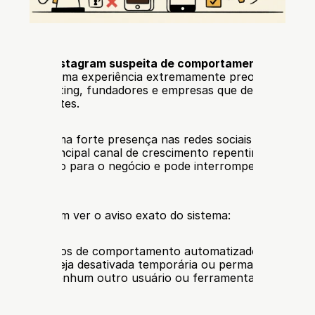
agem 
“O Instagram suspeita de comportamento automat
”
 pode ser uma experiência extremamente preocupante pa
ais de marketing, fundadores e empresas que dependem do 
ção de clientes.
 em que uma forte presença nas redes sociais se traduz d
 ter seu principal canal de crescimento repentinamente res
grande risco para o negócio e pode interromper seu avan
outro.
rios relatam ver o aviso exato do sistema:
, suspeitamos de comportamento automatizado em sua con
sua conta seja desativada temporária ou permanentemente
-se de que nenhum outro usuário ou ferramenta tenha aces