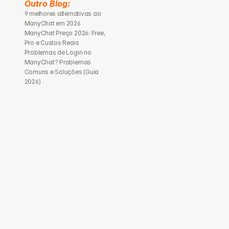
Outro Blog: 
9 melhores alternativas ao 
ManyChat em 2026
ManyChat Preço 2026: Free, 
Pro e Custos Reais
Problemas de Login no 
ManyChat? Problemas 
Comuns e Soluções (Guia 
2026)