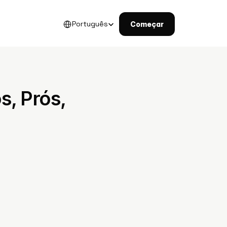
Select Language
Português
Começar
, Prós, 