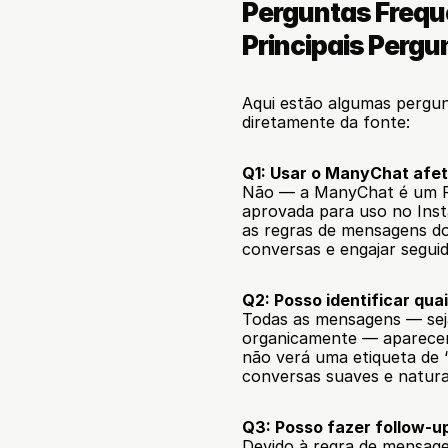
Perguntas Frequ
Principais Perg
Aqui estão algumas pergun
diretamente da fonte:
Q1: Usar o ManyChat afe
Não — a ManyChat é um Par
aprovada para uso no Ins
as regras de mensagens do
conversas e engajar segu
Q2: Posso identificar qu
Todas as mensagens — sej
organicamente — aparecem 
não verá uma etiqueta de “
conversas suaves e natura
Q3: Posso fazer follow-u
Devido à regra de mensage