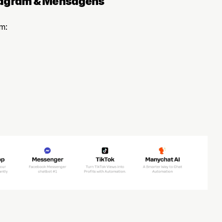
tagram & Mensagens
m: