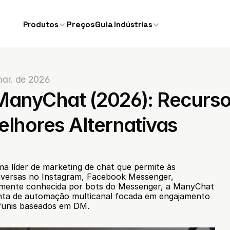
Preços
Guia
Produtos
Indústrias
mar. de 2026
ManyChat (2026): Recursos
elhores Alternativas
a líder de marketing de chat que permite às 
versas no Instagram, Facebook Messenger, 
mente conhecida por bots do Messenger, a ManyChat 
nta de automação multicanal focada em engajamento 
e funis baseados em DM.