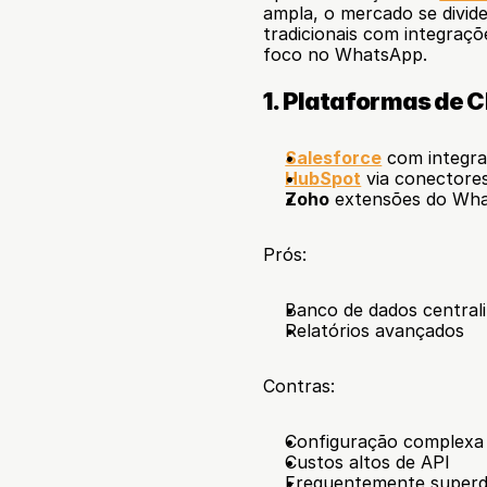
ampla, o mercado se divide
tradicionais com integra
foco no WhatsApp.
1. Plataformas de
Salesforce
 com integr
HubSpot
 via conectore
Zoho
 extensões do Wh
Prós:
Banco de dados central
Relatórios avançados
Contras:
Configuração complexa
Custos altos de API
Frequentemente superd