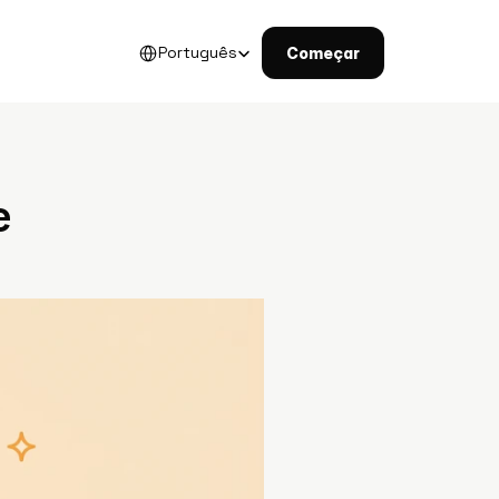
Select Language
Português
Começar
 