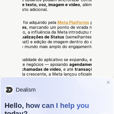
nsagens de texto, voz, imagem e vídeo
, além de fazer 
c
ídeo
 sem custo adicional.
o WhatsApp foi adquirido pela 
Meta Platforms
 por um valo
es de dólares
, marcando um ponto de virada na evolução 
 Com o tempo, a influência da Meta introduziu recursos ao e
is, como 
atualizações de Status
 (semelhantes às História
 ao Snapchat) e edição de imagem dentro do aplicativo —
privadas ao mundo mais amplo do engajamento digital.
e a funcionalidade do aplicativo se expandiu, ele naturalm
 ambientes de negócios — apoiando 
agendamento de servi
xecutivas, chamadas de vídeo
, e até 
transações de ven
essa demanda crescente, a Meta lançou oficialmente o 
Wh
m 
2018
, uma plataforma dedicada projetada para ajudar m
mpresas a gerenciar a comunicação de forma mais eficaz.
atsApp Business permite que as empresas:
m 
atendimento ao cliente em tempo real
 por meio de men