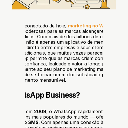
gital hiperconectado de hoje, 
marketing no WhatsApp
 t
rmas mais poderosas para as marcas alcançarem, engajare
 seus públicos. Com mais de dois bilhões de usuários ativ
 WhatsApp não é apenas um aplicativo de mensagens — é
municação direta entre empresas e seus clientes. Diferent
arketing tradicionais, que muitas vezes parecem distantes
, o WhatsApp permite que as marcas criem conversas gen
onstruam confiança, lealdade e valor a longo prazo. Quan
strategicamente ao seu plano de marketing mais amplo, es
 de chat pode se tornar um motor sofisticado para engaja
ado e crescimento mensurável.
é o WhatsApp Business?
iginalmente em 
2009
, o WhatsApp rapidamente se tornou
a gratuita ao SMS
. Com apenas uma conexão à internet e
vinculado, os usuários podiam sincronizar contatos instan