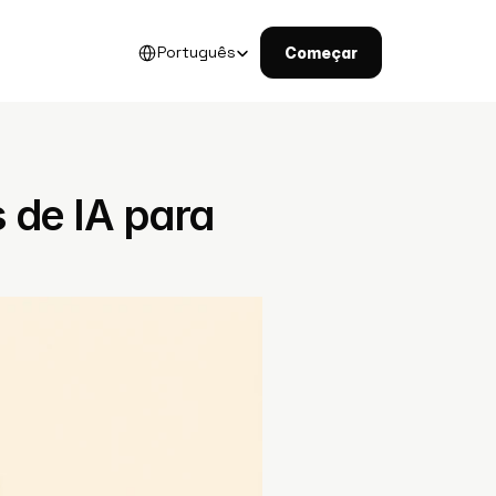
Select Language
Português
Começar
de IA para 