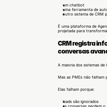
um chatbot
uma ferramenta de aut
outro sistema de CRM 
É uma plataforma de Agente
projetada para transforma
CRM registra inf
conversas avan
A maioria dos sistemas de 
Mas as PMEs não falham po
Elas falham porque:
leads são ignorados
as conversas perdem o 