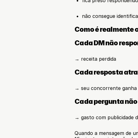
 •  fica preso respondendo
 •  não consegue identif
Como é realmente o
Cada DM não respo
→ receita perdida
Cada resposta atr
→ seu concorrente ganha 
Cada pergunta não
→ gasto com publicidade 
Quando a mensagem de um c