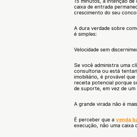
15 minutos, a intenção de
caixa de entrada permanece
crescimento do seu concor
A dura verdade sobre como
é simples:
Velocidade sem discernimen
Se você administra uma cl
consultoria ou está tenta
imobiliário, é provável qu
receita potencial porque 
de suporte, em vez de um s
A grande virada não é mai
É perceber que a 
venda b
execução, não uma caixa d