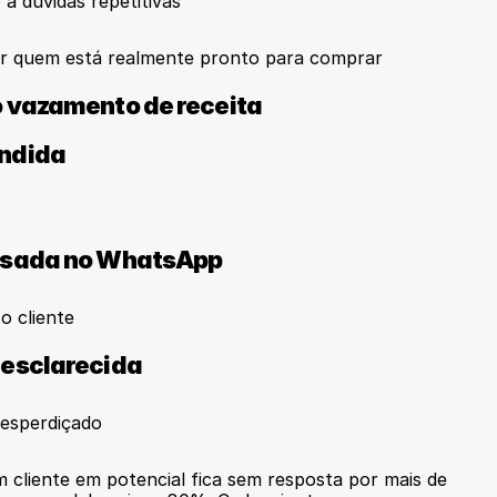
 a dúvidas repetitivas
icar quem está realmente pronto para comprar
 vazamento de receita
ndida
asada no WhatsApp
o cliente
 esclarecida
desperdiçado
liente em potencial fica sem resposta por mais de 