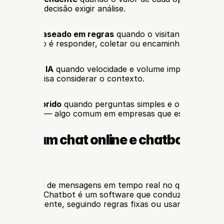
umana e a decisão exigir análise.
 
chatbot baseado em regras
 quando o visitante percorre
e o objetivo é responder, coletar ou encaminhar.
 
agente de IA
 quando velocidade e volume importam, mas 
o ainda precisa considerar o contexto.
 
modelo híbrido
 quando perguntas simples e oportunidades
mesma fila — algo comum em empresas que estão cresce
ignificam chat online e chatbot nesta
ração?
e é um canal de mensagens em tempo real no qual uma pes
 visitante. Chatbot é um software que conduz parte ou t
tomaticamente, seguindo regras fixas ou usando IA para i
.