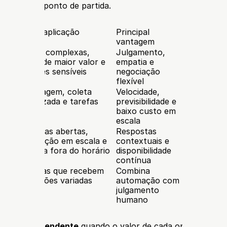
abela como ponto de partida.
Melhor aplicação
Principal 
Principal
vantagem
 
Dúvidas complexas, 
Julgamento, 
Horário e
vendas de maior valor e 
empatia e 
capacidad
situações sensíveis
negociação 
dependem
flexível
FAQ, triagem, coleta 
Velocidade, 
Falha qua
 
padronizada e tarefas 
previsibilidade e 
conversa 
simples
baixo custo em 
roteiro
escala
Perguntas abertas, 
Respostas 
Precisa de
 
qualificação em escala e 
contextuais e 
conhecim
demanda fora do horário
disponibilidade 
acompanh
contínua
limites
Empresas que recebem 
Combina 
Exige regr
solicitações variadas
automação com 
de respon
julgamento 
e transfe
humano
chat com atendente
 quando o valor de cada oportunidade j