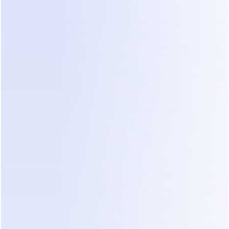
ssoa deve assumir quando o tom e a análise podem altera
te o resultado.
o atendimento faz parte do produto
presas vendem conhecimento e relacionamento. Consultor
pecializadas, arquitetos e serviços premium usam a primeir
trar a qualidade do trabalho futuro.
s, a automação deve apoiar o especialista, não esconder 
ões do atendimento humano
no fica mais difícil quando:
a chega fora do horário;
 varia de forma imprevisível;
epete as mesmas respostas o dia inteiro;
ade da qualificação muda entre atendentes;