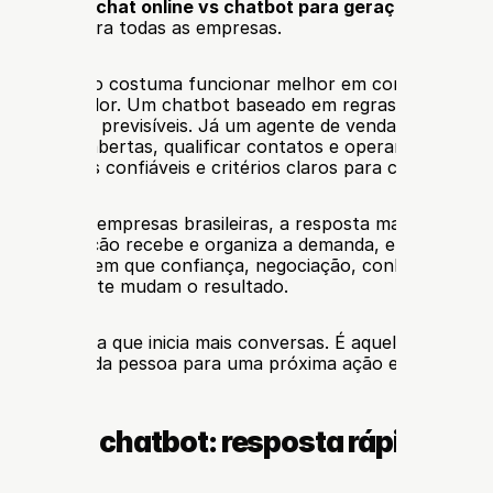
ção entre 
chat online vs chatbot para geração de lead
vencedor para todas as empresas.
nto humano costuma funcionar melhor em conversas com
u de alto valor. Um chatbot baseado em regras é eficiente
 ações são previsíveis. Já um agente de vendas com IA po
erguntas abertas, qualificar contatos e operar 24 horas, 
informações confiáveis e critérios claros para chamar uma
 pequenas empresas brasileiras, a resposta mais eficiente
: a automação recebe e organiza a demanda, enquanto o t
momentos em que confiança, negociação, conhecimento pr
so realmente mudam o resultado.
ção não é a que inicia mais conversas. É aquela que produ
 conduz cada pessoa para uma próxima ação e cabe na op
line ou chatbot: resposta rápida