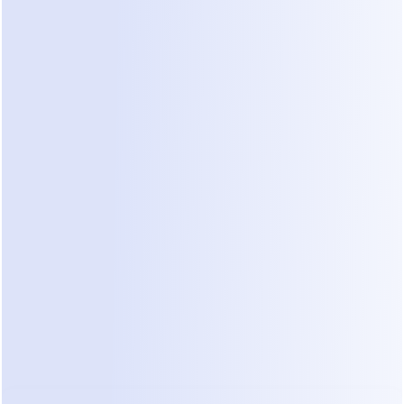
 profissionais personalizados;
 técnicos para empresas;
 e serviços residenciais com avaliação de escopo;
tos que precisam de encaminhamento seguro;
m critérios de elegibilidade;
 de maior valor com dúvidas de compatibilidade.
s próximos da decisão
mparou as alternativas pode precisar apenas de uma respo
 profissional preparado interpreta a preocupação, trabalh
propõe o fechamento.
ta como “a instalação está incluída?” pode esconder uma
o com custo, prazo ou transtorno. Um roteiro genérico t
somente à superfície.
as sensíveis ou emocionalmente carrega
, situações financeiras incomuns, dúvidas de saúde e clie
exigem cuidado. A automação pode reconhecer, registrar e 