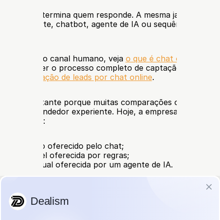
 site não determina quem responde. A mesma janela pode c
 um atendente, chatbot, agente de IA ou sequência envolv
der melhor o canal humano, veja 
o que é chat online e com
Para aprender o processo completo de captação e qualifica
guia de 
geração de leads por chat online
.
nção é importante porque muitas comparações colocam um
tra um vendedor experiente. Hoje, a empresa precisa aval
 diferentes:
to humano oferecido pelo chat;
o previsível oferecida por regras;
o contextual oferecida por um agente de IA.
line vs chatbot para geração de leads
ativo